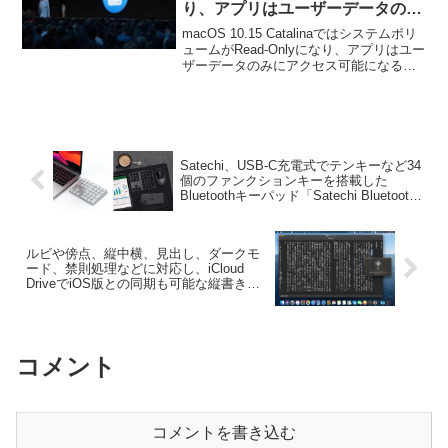
り、アプリはユーザーデータのみ
にアクセス可能に。
macOS 10.15 Catalinaではシステムボリ
ュームがRead-Onlyになり、アプリはユー
ザーデータのみにアクセス可能になるそ
うです。詳細は以下から。
Satechi、USB-C充電式でテンキーなど34
個のファンクションキーを搭載した
Bluetoothキーパッド「Satechi Bluetooth
Extended Keypad」を発売。
ルビや傍点、縦中横、見出し、ダークモ
ード、禁則処理などに対応し、iCloud
DriveでiOS版との同期も可能な縦書きエ
ディター「縦式」のMac版がリリース。
コメント
コメントを書き込む