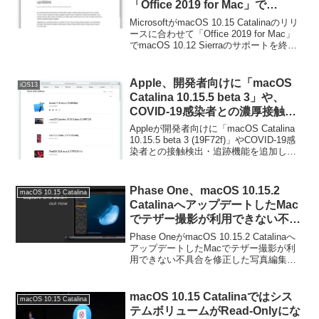
「Office 2019 for Mac」で
macOS 10.12 Sierraのサポート
MicrosoftがmacOS 10.15 Catalinaのリリ
を終了。Office 2011はCatalinaで
ースに合わせて「Office 2019 for Mac」
でmacOS 10.12 Sierraのサポートを終了
は起動不可能に。
するそうです。詳細は以下から。
Apple、開発者向けに「macOS
iOS13
Catalina 10.15.5 beta 3」や、
COVID-19感染者との濃厚接触の
可能性を検出する機能を追加した
Appleが開発者向けに「macOS Catalina
「iOS 13.5 beta 3」を公開。
10.15.5 beta 3 (19F72f)」やCOVID-19感
染者との接触検出・追跡機能を追加した
「iOS 13.5 beta 3」を公開しています。
詳細は以下から。
Phase One、macOS 10.15.2
macOS 10.15 Catalina
CatalinaへアップデートしたMac
でテザー撮影が利用できない不具
合を修正した写真編集アプリ
Phase OneがmacOS 10.15.2 Catalinaへ
「Capture One v20.0.1/12.1.5」
アップデートしたMacでテザー撮影が利
用できない不具合を修正した写真編集ア
をリリース。
プリ「Capture One v20.0.1」などをリリ
ースしています。詳細は以下から。
macOS 10.15 Catalinaではシス
macOS 10.15 Catalina
テムボリュームがRead-Onlyにな