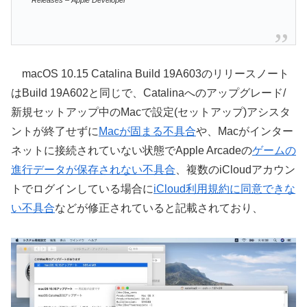
Releases – Apple Developer
macOS 10.15 Catalina Build 19A603のリリースノート
はBuild 19A602と同じで、Catalinaへのアップグレード/
新規セットアップ中のMacで設定(セットアップ)アシスタ
ントが終了せずに
Macが固まる不具合
や、Macがインター
ネットに接続されていない状態でApple Arcadeの
ゲームの
進行データが保存されない不具合
、複数のiCloudアカウン
トでログインしている場合に
iCloud利用規約に同意できな
い不具合
などが修正されていると記載されており、