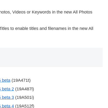
Photos, Videos or Keywords in the new All Photos
es to enable titles and filenames in the new All
 beta
(19A471t)
 beta 2
(19A487l)
 beta 3
(19A501i)
 beta 4
(19A512f)