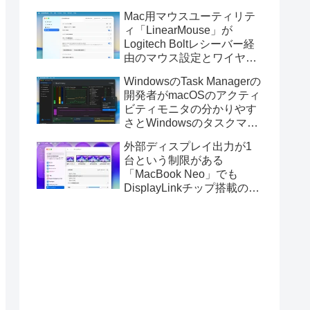
Golden GateのUSBインス
Mac用マウスユーティリテ
トーラの作成に対応。
ィ「LinearMouse」が
Logitech Boltレシーバー経
由のマウス設定とワイヤレ
ス版のELECOM HUGEトラ
WindowsのTask Managerの
ックボールに対応。
開発者がmacOSのアクティ
ビティモニタの分かりやす
さとWindowsのタスクマネ
ージャの詳細さを合わせた
外部ディスプレイ出力が1
Mac用システムモニタアプ
台という制限がある
リ「Task Manager TMOG」
「MacBook Neo」でも
のBeta版を公開。
DisplayLinkチップ搭載の
USBグラフィックスアダプ
タを利用することでデュア
ルディスプレイ以上の出力
が可能に。