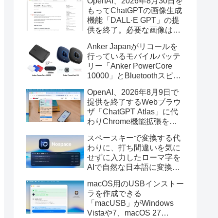
OpenAI、2026年8月30日を
もってChatGPTの画像生成
機能「DALL·E GPT」の提
供を終了。必要な画像は期
限までにダウンロードを。
Anker Japanがリコールを
行っているモバイルバッテ
リー「Anker PowerCore
10000」とBluetoothスピー
カー「PowerConf S3」で周
OpenAI、2026年8月9日で
辺を焼損する火災が6月に3
提供を終了するWebブラウ
件発生していたそうなので
ザ「ChatGPT Atlas」に代
注意を。
わりChrome機能拡張をア
ップデートし、YouTube動
スペースキーで変換する代
画の質問やAsk ChatGPT機
わりに、打ち間違いを気に
能を追加。
せずに入力したローマ字を
AIで自然な日本語に変換し
てくれるMac用の日本語入
macOS用のUSBインストー
力アプリ「Nospace」がリ
ラを作成できる
リース。
「macUSB」がWindows
Vistaや7、macOS 27