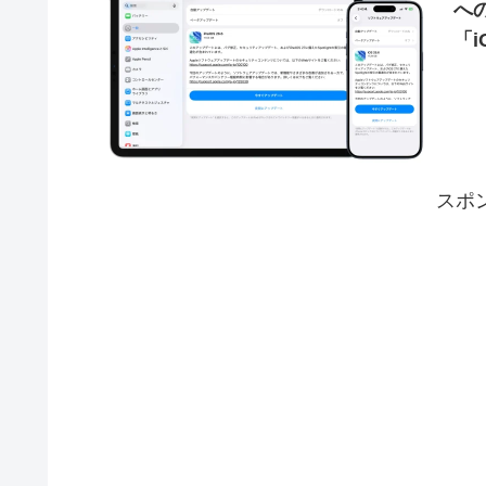
へ
「i
スポ