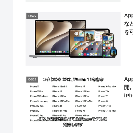
Ap
iOS27
など
を可
Ap
iOS27
開。
iP
代)
サ