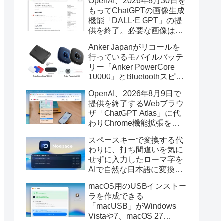
OpenAI、2026年8月30日を
もってChatGPTの画像生成
機能「DALL·E GPT」の提
供を終了。必要な画像は期
限までにダウンロードを。
Anker Japanがリコールを
行っているモバイルバッテ
リー「Anker PowerCore
10000」とBluetoothスピー
カー「PowerConf S3」で周
OpenAI、2026年8月9日で
辺を焼損する火災が6月に3
提供を終了するWebブラウ
件発生していたそうなので
ザ「ChatGPT Atlas」に代
注意を。
わりChrome機能拡張をア
ップデートし、YouTube動
スペースキーで変換する代
画の質問やAsk ChatGPT機
わりに、打ち間違いを気に
能を追加。
せずに入力したローマ字を
AIで自然な日本語に変換し
てくれるMac用の日本語入
macOS用のUSBインストー
力アプリ「Nospace」がリ
ラを作成できる
リース。
「macUSB」がWindows
Vistaや7、macOS 27