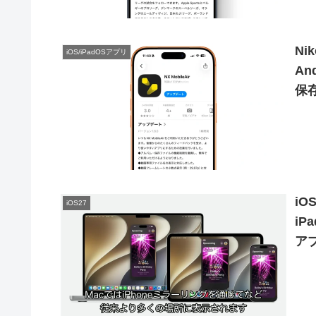
N
iOS/iPadOSアプリ
An
保
iO
iOS27
iP
ア