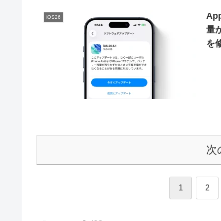
Ap
iOS26
量
を修
次
1
2