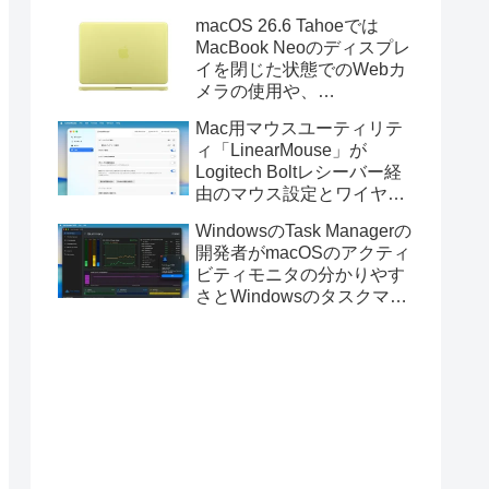
Golden GateのUSBインス
macOS 26.6 Tahoeでは
トーラの作成に対応。
MacBook Neoのディスプレ
イを閉じた状態でのWebカ
メラの使用や、
Finder/Apple Configuratorを
Mac用マウスユーティリテ
利用しMacBook Neoを復元
ィ「LinearMouse」が
する際の安定性が向上。
Logitech Boltレシーバー経
由のマウス設定とワイヤレ
ス版のELECOM HUGEトラ
WindowsのTask Managerの
ックボールに対応。
開発者がmacOSのアクティ
ビティモニタの分かりやす
さとWindowsのタスクマネ
ージャの詳細さを合わせた
Mac用システムモニタアプ
リ「Task Manager TMOG」
のBeta版を公開。