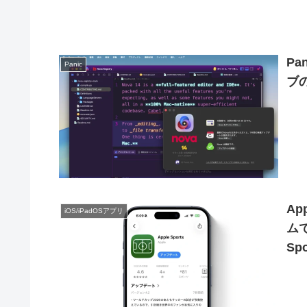
P
Panic
ブ
A
iOS/iPadOSアプリ
ム
S