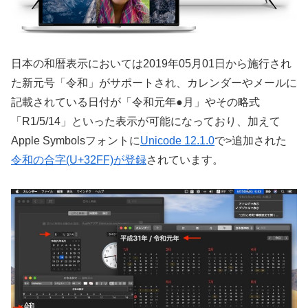
日本の和暦表示においては2019年05月01日から施行され
た新元号「令和」がサポートされ、カレンダーやメールに
記載されている日付が「令和元年●月」やその略式
「R1/5/14」といった表示が可能になっており、加えて
Apple Symbolsフォントに
Unicode 12.1.0
で>追加された
令和の合字(U+32FF)が登録
されています。