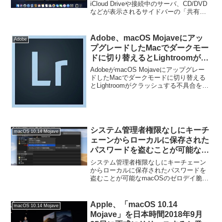
イス」項目が「場所」項目に統一
iCloud Driveや接続中のサーバ、CD/DVD
などが表示されるサイドバーの「共有」
される。
と「デバイス」項目が「場所」項目に統
一れています。詳細は以下から。
Adobe、macOS Mojaveにアッ
Adobe
プグレードしたMacでダークモー
ドに切り替えるとLightroomがク
ラッシュする不具合を
AdobeがmacOS Mojaveにアップグレー
「Lightroom CC 2.0」で修正。
ドしたMacでダークモードに切り替える
とLightroomがクラッシュする不具合を
「Lightroom CC 2.0」で修正したと発表
しています。詳細は以下から。
システム管理者権限なしにキーチ
macOS 10.14 Mojave
ェーンからローカルに保存された
パスワードを盗むことが可能な
macOSのゼロデイ脆弱性
システム管理者権限なしにキーチェーン
「KeySteal」はキーチェーンの
からローカルに保存されたパスワードを
盗むことが可能なmacOSのゼロデイ脆弱
ロックで対処できるもよう。
性「KeySteal」はキーチェーンのロック
で対処できるようです。詳細は以下か
ら。
Apple、「macOS 10.14
macOS 10.14 Mojave
Mojave」を日本時間2018年9月