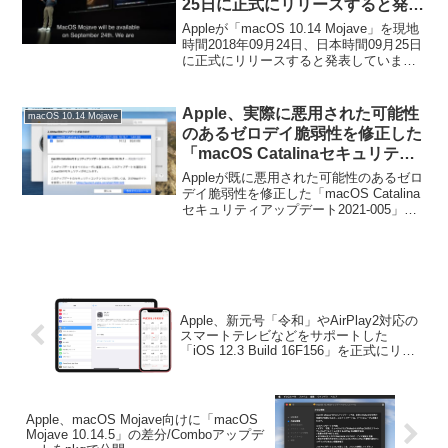
25日に正式にリリースすると発
表。
Appleが「macOS 10.14 Mojave」を現地
時間2018年09月24日、日本時間09月25日
に正式にリリースすると発表していま
す。詳細は以下から。
Apple、実際に悪用された可能性
macOS 10.14 Mojave
のあるゼロデイ脆弱性を修正した
「macOS Catalinaセキュリティ
アップデート2021-005」および
Appleが既に悪用された可能性のあるゼロ
「Safari 14.1.2 for
デイ脆弱性を修正した「macOS Catalina
セキュリティアップデート2021-005」お
Mojave/Catalina」をリリース。
よび「Safari 14.1.2 for Mojave/Catalina」
をリリースしています。詳細は以...
Apple、新元号「令和」やAirPlay2対応の
スマートテレビなどをサポートした
「iOS 12.3 Build 16F156」を正式にリリ
ース。
Apple、macOS Mojave向けに「macOS
Mojave 10.14.5」の差分/Comboアップデ