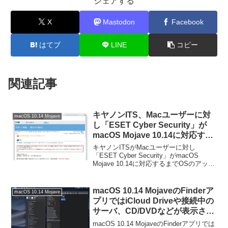
シェアする
X
Mastodon
Facebook
はてブ
LINE
コピー
関連記事
キヤノンITS、Macユーザーに対
macOS 10.14 Mojave
し「ESET Cyber Security」が
macOS Mojave 10.14に対応する
までOSのアップグレードを控え
キヤノンITSがMacユーザーに対し
るように指示。
「ESET Cyber Security」がmacOS
Mojave 10.14に対応するまでOSのアップ
グレードを控えるように指示していま
す。詳細は以下から。
macOS 10.14 MojaveのFinderア
macOS 10.14 Mojave
プリではiCloud Driveや接続中の
サーバ、CD/DVDなどが表示され
るサイドバーの「共有」と「デバ
macOS 10.14 MojaveのFinderアプリでは