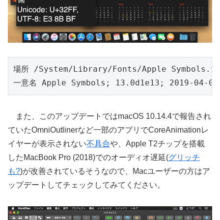
場所 /System/Library/Fonts/Apple Symbols.tt
一意名 Apple Symbols; 13.0d1e13; 2019-04-04
また、このアップデートではmacOS 10.14.4で報告され
ていたOmniOutlinerなど一部のアプリでCoreAnimationレ
イヤーが表示されない
不具合
や、Apple T2チップを搭載
したMacBook Pro (2018)でのオーディオ遅延(
グリッチ
も?
)が改善されているそうなので、Macユーザーの方はア
ップデートしてチェックしてみてください。