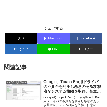
シェアする
X
Mastodon
Facebook
はてブ
LINE
コピー
関連記事
Google、Touch Bar用ドライバ
macOS High Sierra
の不具合を利用し悪意のある攻撃
者がシステム権限を取得、任意の
コードを実行できる不具合を
GoogleのProject ZeroチームがTouch Bar
Appleが修正したと発表。
用ドライバの不具合を利用し悪意のある
攻撃者がシステム権限を取得、任意のコ