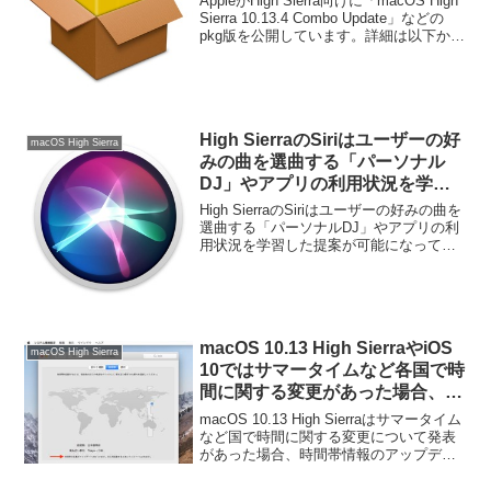
AppleがHigh Sierra向けに「macOS High
Sierra 10.13.4 Combo Update」などの
pkg版を公開しています。詳細は以下か
ら。
High SierraのSiriはユーザーの好
macOS High Sierra
みの曲を選曲する「パーソナル
DJ」やアプリの利用状況を学習
した提案が可能に。
High SierraのSiriはユーザーの好みの曲を
選曲する「パーソナルDJ」やアプリの利
用状況を学習した提案が可能になってい
ます。詳細は以下から。
macOS 10.13 High SierraやiOS
macOS High Sierra
10ではサマータイムなど各国で時
間に関する変更があった場合、時
間帯情報のアップデートを自動で
macOS 10.13 High Sierraはサマータイム
受信することが可能。
など国で時間に関する変更について発表
があった場合、時間帯情報のアップデー
トを自動で受信することが可能となって
います。詳細は以下から。