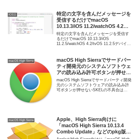
ードを実行できる不具合をAppleが修正し
たと発表しています。詳細は以下から。
特定の文字を含んだメッセージを
iOS11
受信するだけでmacOS
10.13.3/iOS 11.2/watchOS 4.2デ
バイスのアプリをクラッシュさせ
特定の文字を含んだメッセージを受信す
られることが出来る不具合が発見
るだけでmacOS 10.13.3/iOS
11.2.5/watchOS 4.2/tvOS 11.2.5デバイス
される。
のアプリをクラッシュさせられることが
出来る不具合が発見されたそうです。詳
細は以下から。
macOS High Sierraでサードパー
macOS High Sierra
ティ開発元のシステムソフトウェ
アの読み込み許可ボタンが押せな
いSKELの不具合はGoogle
macOS High Sierraでサードパーティ開発
Chromeが原因？
元のシステムソフトウェアの読み込み許
可ボタンが押せないSKELの不具合は
Google Chromeが原因の可能性が出てき
ているようです。詳細は以下から。
Apple、High Sierra向けに
macOS High Sierra
「macOS High Sierra 10.13.4
Combo Update」などのpkg版を
公開。