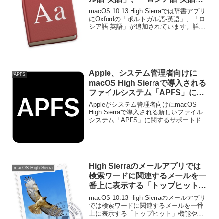
が追加。
macOS 10.13 High Sierraでは辞書アプリ
にOxfordの「ポルトガル語-英語」、「ロ
シア語-英語」が追加されています。詳細
は以下から。
Apple、システム管理者向けに
APFS
macOS High Sierraで導入される
ファイルシステム「APFS」に関
するサポートドキュメントを公
Appleがシステム管理者向けにmacOS
開。
High Sierraで導入される新しいファイル
システム「APFS」に関するサポートドキ
ュメントを公開しています。詳細は以下
から。
High Sierraのメールアプリでは
macOS High Sierra
検索ワードに関連するメールを一
番上に表示する「トップヒット」
機能や、フルスクリーンSplit
macOS 10.13 High Sierraのメールアプリ
Viewが可能に。
では検索ワードに関連するメールを一番
上に表示する「トップヒット」機能や、