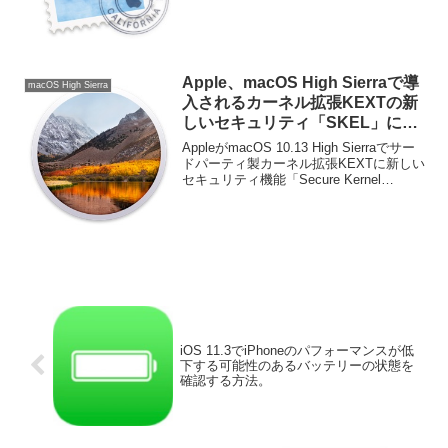
フルスクリーンSplit Viewが可能になって
います。詳細は以下から。
Apple、macOS High Sierraで導
macOS High Sierra
入されるカーネル拡張KEXTの新
しいセキュリティ「SKEL」につ
いてシステム管理者向けにサポー
AppleがmacOS 10.13 High Sierraでサー
トドキュメントを公開。
ドパーティ製カーネル拡張KEXTに新しい
セキュリティ機能「Secure Kernel
Extension Loading(SKEL)」が追加される
のに伴い、システム管理者向けに...
iOS 11.3でiPhoneのパフォーマンスが低
下する可能性のあるバッテリーの状態を
確認する方法。