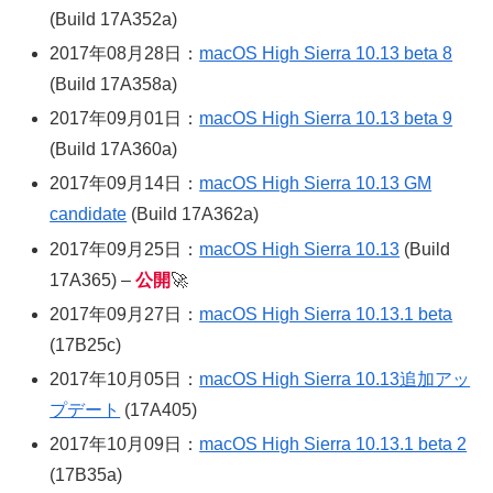
(Build 17A352a)
2017年08月28日：
macOS High Sierra 10.13 beta 8
(Build 17A358a)
2017年09月01日：
macOS High Sierra 10.13 beta 9
(Build 17A360a)
2017年09月14日：
macOS High Sierra 10.13 GM
candidate
(Build 17A362a)
2017年09月25日：
macOS High Sierra 10.13
(Build
17A365) –
公開
🚀
2017年09月27日：
macOS High Sierra 10.13.1 beta
(17B25c)
2017年10月05日：
macOS High Sierra 10.13追加アッ
プデート
(17A405)
2017年10月09日：
macOS High Sierra 10.13.1 beta 2
(17B35a)