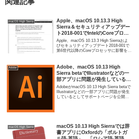
関連記事
Apple、macOS 10.13.3 High
macOS High Sierra
Sierra＆セキュリティアップデー
ト2018-001でIntelのCoreプロセ
ッサなどが影響を受ける「Intel
Apple、macOS 10.13.3 High Sierraおよ
ME」の脆弱性を修正。
びセキュリティアップデート2018-001で
第6世代以降のCoreプロセッサに影響を及
ぼすIntel MEの脆弱性を修正したと発表
しています。詳細は以下から。
Adobe、macOS 10.13 High
Adobe
Sierra betaでIllustratorなどの一
部アプリに問題が発生していると
してサポートページを公開。
AdobeがmacOS 10.13 High Sierra betaで
Illustratorなどの一部アプリに問題が発生
しているとしてサポートページを公開し
ています。詳細は以下から。
macOS 10.13 High Sierraでは辞
macOS High Sierra
書アプリにOxfordの「ポルトガ
ル語-英語」、「ロシア語-英語」