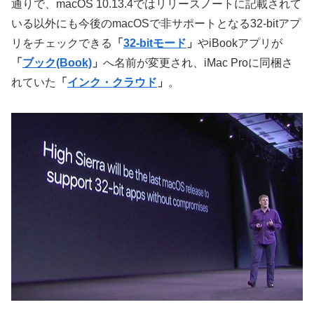
通りで、macOS 10.13.4ではリリースノートに記載されて
いる以外にも今後のmacOSで非サポートとなる32-bitアプ
リをチェックできる
「
32-bitモード
」
やiBookアプリが
「
ブック(Book)
」
へ名前が変更され、iMac Proに同梱さ
れていた
「
インク・クラウド
」
。