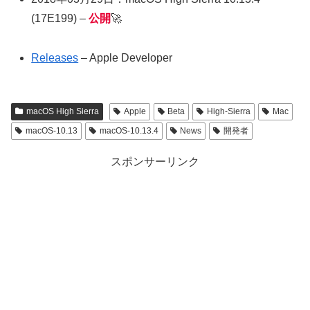
(17E199) –
公開
🚀
Releases
– Apple Developer
macOS High Sierra
Apple
Beta
High-Sierra
Mac
macOS-10.13
macOS-10.13.4
News
開発者
スポンサーリンク