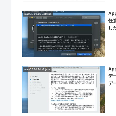
A
macOS 10.15 Catalina
任
した
Bu
Ap
macOS 10.14 Mojave
デー
デー