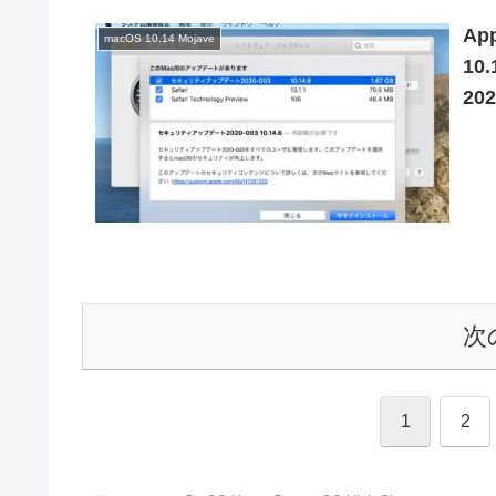
Ap
macOS 10.14 Mojave
10
20
開
次
1
2