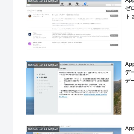
Ap
macOS 10.14 Mojave
ゼ
ト 
開
Ap
macOS 10.14 Mojave
デー
デー
Ap
macOS 10.14 Mojave