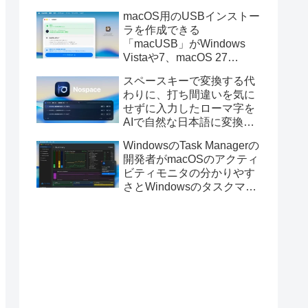
と発表。
macOS用のUSBインストー
ラを作成できる
「macUSB」がWindows
Vistaや7、macOS 27
Golden GateのUSBインス
スペースキーで変換する代
トーラの作成に対応。
わりに、打ち間違いを気に
せずに入力したローマ字を
AIで自然な日本語に変換し
てくれるMac用の日本語入
WindowsのTask Managerの
力アプリ「Nospace」がリ
開発者がmacOSのアクティ
リース。
ビティモニタの分かりやす
さとWindowsのタスクマネ
ージャの詳細さを合わせた
Mac用システムモニタアプ
リ「Task Manager TMOG」
のBeta版を公開。