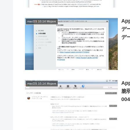
Ap
macOS 10.14 Mojave
デー
デー
A
macOS 10.14 Mojave
脆
00