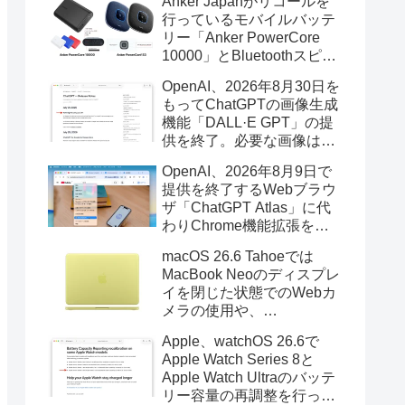
Anker Japanがリコールを
行っているモバイルバッテ
リー「Anker PowerCore
10000」とBluetoothスピー
カー「PowerConf S3」で周
OpenAI、2026年8月30日を
辺を焼損する火災が6月に3
もってChatGPTの画像生成
件発生していたそうなので
機能「DALL·E GPT」の提
注意を。
供を終了。必要な画像は期
限までにダウンロードを。
OpenAI、2026年8月9日で
提供を終了するWebブラウ
ザ「ChatGPT Atlas」に代
わりChrome機能拡張をア
ップデートし、YouTube動
macOS 26.6 Tahoeでは
画の質問やAsk ChatGPT機
MacBook Neoのディスプレ
能を追加。
イを閉じた状態でのWebカ
メラの使用や、
Finder/Apple Configuratorを
Apple、watchOS 26.6で
利用しMacBook Neoを復元
Apple Watch Series 8と
する際の安定性が向上。
Apple Watch Ultraのバッテ
リー容量の再調整を行った