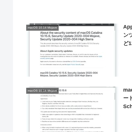
Ap
macOS 10.14 Mojave
ン
ど
ma
macOS 10.14 Mojave
ート
Sc
ッ