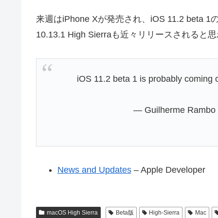
来週はiPhone Xが発売され、iOS 11.2 b
10.13.1 High Sierraも近々リリースされる
iOS 11.2 beta 1 is probably coming
— Guilherme Rambo 
News and Updates
– Apple Developer
macOS High Sierra
Beta版
High-Sierra
Mac