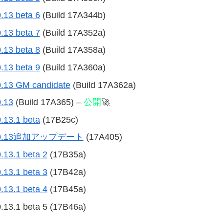
.13 beta 6
(Build 17A344b)
.13 beta 7
(Build 17A352a)
.13 beta 8
(Build 17A358a)
.13 beta 9
(Build 17A360a)
0.13 GM candidate
(Build 17A362a)
.13
(Build 17A365) –
公開
🚀
.13.1 beta
(17B25c)
ra 10.13追加アップデート
(17A405)
.13.1 beta 2
(17B35a)
.13.1 beta 3
(17B42a)
.13.1 beta 4
(17B45a)
3.1 beta 5 (17B46a)