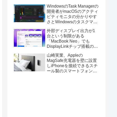
ス版のELECOM HUGEトラ
WindowsのTask Managerの
ックボールに対応。
開発者がmacOSのアクティ
ビティモニタの分かりやす
さとWindowsのタスクマネ
ージャの詳細さを合わせた
外部ディスプレイ出力が1
Mac用システムモニタアプ
台という制限がある
リ「Task Manager TMOG」
「MacBook Neo」でも
のBeta版を公開。
DisplayLinkチップ搭載の
USBグラフィックスアダプ
山崎実業、Appleの
タを利用することでデュア
MagSafe充電器を壁に設置
ルディスプレイ以上の出力
しiPhoneを接続できるスチ
が可能に。
ール製のスマートフォンホ
ルダー「マグネットスマー
トフォン充電ホルダー」を
発売。