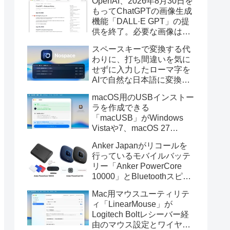
OpenAI、2026年8月30日を
もってChatGPTの画像生成
機能「DALL·E GPT」の提
供を終了。必要な画像は期
限までにダウンロードを。
スペースキーで変換する代
わりに、打ち間違いを気に
せずに入力したローマ字を
AIで自然な日本語に変換し
てくれるMac用の日本語入
macOS用のUSBインストー
力アプリ「Nospace」がリ
ラを作成できる
リース。
「macUSB」がWindows
Vistaや7、macOS 27
Golden GateのUSBインス
Anker Japanがリコールを
トーラの作成に対応。
行っているモバイルバッテ
リー「Anker PowerCore
10000」とBluetoothスピー
カー「PowerConf S3」で周
Mac用マウスユーティリテ
辺を焼損する火災が6月に3
ィ「LinearMouse」が
件発生していたそうなので
Logitech Boltレシーバー経
注意を。
由のマウス設定とワイヤレ