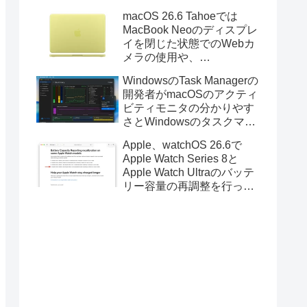
Golden GateのUSBインス
macOS 26.6 Tahoeでは
トーラの作成に対応。
MacBook Neoのディスプレ
イを閉じた状態でのWebカ
メラの使用や、
Finder/Apple Configuratorを
WindowsのTask Managerの
利用しMacBook Neoを復元
開発者がmacOSのアクティ
する際の安定性が向上。
ビティモニタの分かりやす
さとWindowsのタスクマネ
ージャの詳細さを合わせた
Apple、watchOS 26.6で
Mac用システムモニタアプ
Apple Watch Series 8と
リ「Task Manager TMOG」
Apple Watch Ultraのバッテ
のBeta版を公開。
リー容量の再調整を行った
と発表。