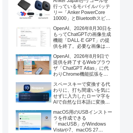
Anker Japanがリコールを
行っているモバイルバッテ
リー「Anker PowerCore
10000」とBluetoothスピー
カー「PowerConf S3」で周
OpenAI、2026年8月30日を
辺を焼損する火災が6月に3
もってChatGPTの画像生成
件発生していたそうなので
機能「DALL·E GPT」の提
注意を。
供を終了。必要な画像は期
限までにダウンロードを。
OpenAI、2026年8月9日で
提供を終了するWebブラウ
ザ「ChatGPT Atlas」に代
わりChrome機能拡張をア
ップデートし、YouTube動
スペースキーで変換する代
画の質問やAsk ChatGPT機
わりに、打ち間違いを気に
能を追加。
せずに入力したローマ字を
AIで自然な日本語に変換し
てくれるMac用の日本語入
macOS用のUSBインストー
力アプリ「Nospace」がリ
ラを作成できる
リース。
「macUSB」がWindows
Vistaや7、macOS 27