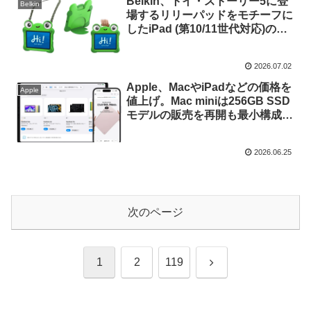
Belkin、トイ・ストーリー5に登
Belkin
場するリリーパッドをモチーフに
したiPad (第10/11世代対応)のシ
ョルダーストラップ付きケース
「トイ・ストーリー5 リリーパッ
2026.07.02
ド iPadケース」を発売。
Apple、MacやiPadなどの価格を
Apple
値上げ。Mac miniは256GB SSD
モデルの販売を再開も最小構成価
格で134,800円に。
2026.06.25
次のページ
次
1
2
119
へ