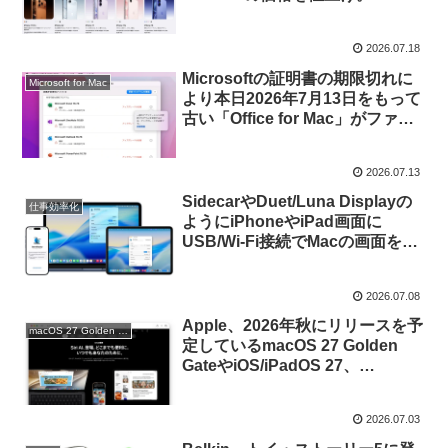
iPhone 17eは107,800円から。
2026.07.18
Microsoftの証明書の期限切れに
Microsoft for Mac
より本日2026年7月13日をもって
古い「Office for Mac」がファイ
ルの表示しかできない機能制限モ
ードへ。
2026.07.13
SidecarやDuet/Luna Displayの
仕事効率化
ようにiPhoneやiPad画面に
USB/Wi-Fi接続でMacの画面を映
せる無料＆オープンソースのセカ
ンドモニターアプリ
2026.07.08
「OpenDisplay」がリリース。
Apple、2026年秋にリリースを予
macOS 27 Golden Gate
定しているmacOS 27 Golden
GateやiOS/iPadOS 27、
watchOS 27、visionOS 27の日
本語プレビューページを公開。
2026.07.03