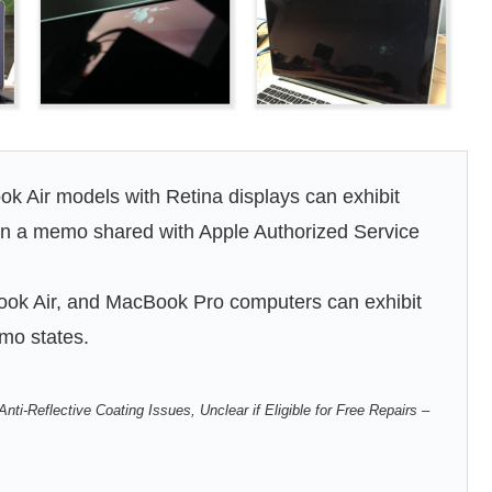
 Air models with Retina displays can exhibit
ed in a memo shared with Apple Authorized Service
ok Air, and MacBook Pro computers can exhibit
emo states.
i-Reflective Coating Issues, Unclear if Eligible for Free Repairs –