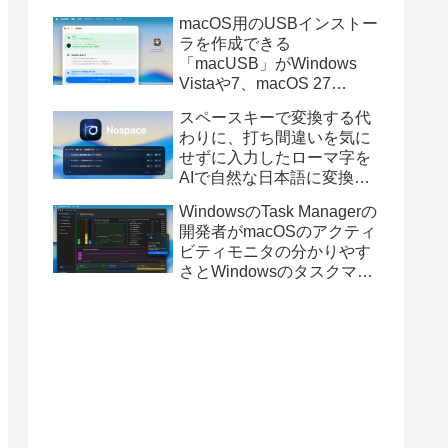
と発表。
macOS用のUSBインストー
ラを作成できる
「macUSB」がWindows
Vistaや7、macOS 27
Golden GateのUSBインス
スペースキーで変換する代
トーラの作成に対応。
わりに、打ち間違いを気に
せずに入力したローマ字を
AIで自然な日本語に変換し
てくれるMac用の日本語入
WindowsのTask Managerの
力アプリ「Nospace」がリ
開発者がmacOSのアクティ
リース。
ビティモニタの分かりやす
さとWindowsのタスクマネ
ージャの詳細さを合わせた
Mac用システムモニタアプ
リ「Task Manager TMOG」
のBeta版を公開。