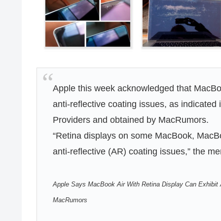
Apple this week acknowledged that MacBook
anti-reflective coating issues, as indicat
Providers and obtained by MacRumors.
“Retina displays on some MacBook, MacBo
anti-reflective (AR) coating issues,” the m
Apple Says MacBook Air With Retina Display Can Exhibit Ant
MacRumors