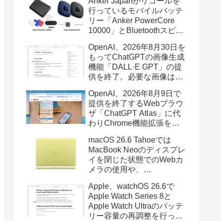
Anker Japanがリコールを
行っているモバイルバッテ
リー「Anker PowerCore
10000」とBluetoothスピー
カー「PowerConf S3」で周
OpenAI、2026年8月30日を
辺を焼損する火災が6月に3
もってChatGPTの画像生成
件発生していたそうなので
機能「DALL·E GPT」の提
注意を。
供を終了。必要な画像は期
限までにダウンロードを。
OpenAI、2026年8月9日で
提供を終了するWebブラウ
ザ「ChatGPT Atlas」に代
わりChrome機能拡張をア
ップデートし、YouTube動
macOS 26.6 Tahoeでは
画の質問やAsk ChatGPT機
MacBook Neoのディスプレ
能を追加。
イを閉じた状態でのWebカ
メラの使用や、
Finder/Apple Configuratorを
Apple、watchOS 26.6で
利用しMacBook Neoを復元
Apple Watch Series 8と
する際の安定性が向上。
Apple Watch Ultraのバッテ
リー容量の再調整を行った