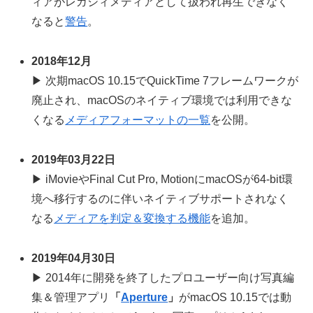
ィアがレガシィメディアとして扱われ再生できなく
なると
警告
。
2018年12月
▶ 次期macOS 10.15でQuickTime 7フレームワークが
廃止され、macOSのネイティブ環境では利用できな
くなる
メディアフォーマットの一覧
を公開。
2019年03月22日
▶ iMovieやFinal Cut Pro, MotionにmacOSが64-bit環
境へ移行するのに伴いネイティブサポートされなく
なる
メディアを判定＆変換する機能
を追加。
2019年04月30日
▶ 2014年に開発を終了したプロユーザー向け写真編
集＆管理アプリ
「
Aperture
」
がmacOS 10.15では動