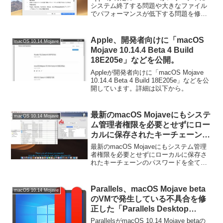
を修正した「macOS Mojave
システム終了する問題や大きなファイル
でパフォーマンスが低下する問題を修正
10.14.6 追加アップデート Build
した2度目の「macOS Mojave 10.14.6 追
18G95」をリリース。
加アップデート (Build 18G95)」をリリー
スしています...
Apple、開発者向けに「macOS
macOS 10.14 Mojave
Mojave 10.14.4 Beta 4 Build
18E205e」などを公開。
Appleが開発者向けに「macOS Mojave
10.14.4 Beta 4 Build 18E205e」などを公
開しています。詳細は以下から。
最新のmacOS Mojaveにもシステ
macOS 10.14 Mojave
ム管理者権限を必要とせずにロー
カルに保存されたキーチェーンの
パスワードを全て盗むことができ
最新のmacOS Mojaveにもシステム管理
るゼロデイ脆弱が発見される。
者権限を必要とせずにローカルに保存さ
れたキーチェーンのパスワードを全て盗
むことができるゼロデイ脆弱が発見され
るたそうですが…詳細は以下の通り。詳
細は以下から。
Parallels、macOS Mojave beta
macOS 10.14 Mojave
のVMで発生している不具合を修
正した「Parallels Desktop
v13.3.2 for Mac」をリリース。
ParallelsがmacOS 10.14 Mojave betaの