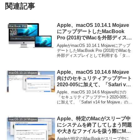
関連記事
Apple、macOS 10.14.1 Mojave
MacBook Pro
にアップデートしたMacBook
Pro (2018)でiMacを外部ディスプ
レイとして利用する「ターゲット
AppleがmacOS 10.14.1 Mojaveにアップ
ディスプレイモード」の不具合を
デートしたMacBook Pro (2018)でiMacを
外部ディスプレイとして利用する「ター
修正。
ゲットディスプレイモード」の不具合を
修正しています。詳細は以下から。
Apple、macOS 10.14.6 Mojave
macOS 10.14 Mojave
向けのセキュリティアップデート
2020-005に加えて、「Safari v14
for Mojave」の公開も中止。
Apple、macOS 10.14.6 Mojave向けの
「セキュリティアップデート2020-005」
に加えて、「Safari v14 for Mojave」の配
布も中止しています。詳細は以下から。
Apple、特定のMacがスリープ中
macOS 10.14 Mojave
にシステムを終了してしまう問題
や大きなファイルを扱う際にMac
のパフォーマンスが低下する問題
Appleが特定のMacBookがスリープ中に