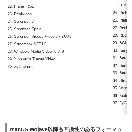
(such 
Planar RGB
Pixlet
RealVideo
Planar
Sorenson 3
RealVi
Sorenson Sparc
REDCOD
Sorenson Video / Video 3 / YUV9
SGI
Streambox ACT-L2
Sony 
Windows Media Video 7, 8, 9
Sorens
Xiph.org’s Theora Video
Sorens
ZyGoVideo
Sorens
Stream
Window
Xiph.or
ZyGoVi
macOS Mojave以降も互換性のあるフォーマッ