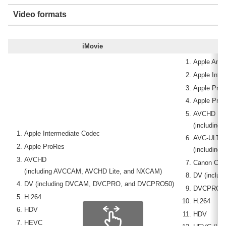
Video formats
iMovie
Apple Anim
Apple Inte
Apple Pro
Apple Pro
AVCHD
(includin
Apple Intermediate Codec
AVC-ULTR
Apple ProRes
(including
AVCHD
Canon C
(including AVCCAM, AVCHD Lite, and NXCAM)
DV (inclu
DV (including DVCAM, DVCPRO, and DVCPRO50)
DVCPRO 
H.264
H.264
HDV
HDV
HEVC