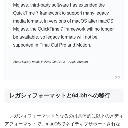
Mojave, third-party software has extended the
QuickTime 7 framework to support many legacy
media formats. In versions of macOS after macOS
Mojave, the QuickTime 7 framework will no longer
be available, so legacy formats will not be
supported in Final Cut Pro and Motion.
About legacy media in Final Cut Pro X – Apple Support
レガシィフォーマットと64-bitへの移行
レガシィフォーマットとなるのは具体的に以下のメディ
アフォーマットで、macOSでネイティブサポートされな