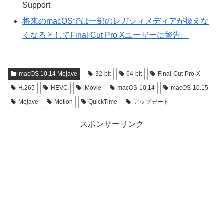
Support
将来のmacOSでは一部のレガシィメディアが扱えな
くなるとしてFinal Cut Pro Xユーザーに警告。
macOS 10.14 Mojave
32-bit
64-bit
Final-Cut-Pro-X
H.265
HEVC
iMovie
macOS-10.14
macOS-10.15
Mojave
Motion
QuickTime
アップデート
スポンサーリンク