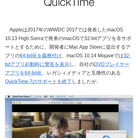
Appleは2017年のWWDC 2017では発表したmacOS
10.13 High Sierraで将来のmacOSで32-bitアプリを非サポ
ートとするために、開発者にMac App Storeに提出するア
プリの
64-bit化を義務付け
、macOS 10.14 Mojaveでは
32-
bitアプリ起動時に警告を表示
し、自社の
DVDプレイヤー
アプリを64-bit化
、レガシィメディアと互換性のある
QuickTime 7のサポートを終了
しましたが、