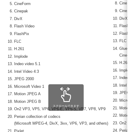
CineFo
CineForm
Cinepa
Cinepak
DivX
DivX
Flash 
Flash Video
FlashP
FlashPix
FLC
FLC
GlueToo
H.261
Cineon
Implode
H.261
Indeo video 5.1
Implod
Intel Video 4:3
Indeo v
JPEG 2000
Intel V
Microsoft Video 1
JPEG 
Motion JPEG A
Microso
Motion JPEG B
スクロールできます
Motion
On2 VP3, VP5, VP6, VP6-E, VP6-S, VP7, VP8, VP9
Motion
Perian collection of codecs
On2 VP
(Microsoft MPEG-4, DivX, 3ivx, VP6, VP3, and others)
Perian 
Pixlet