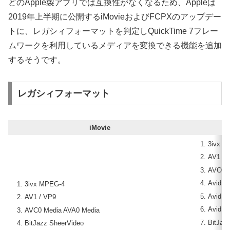
どのApple製アプリでは互換性がなくなるため、Appleは
2019年上半期に公開するiMovieおよびFCPXのアップデー
トに、レガシィフォーマットを判定しQuickTime 7フレー
ムワークを利用しているメディアを変換できる機能を追加
するそうです。
レガシィフォーマット
iMovie
3ivx M
AV1 / 
AVC0 M
Avid D
3ivx MPEG-4
Avid D
AV1 / VP9
Avid M
AVC0 Media AVA0 Media
BitJaz
BitJazz SheerVideo