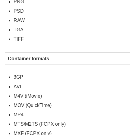
PNG
PSD
RAW
TGA
TIFF
Container formats
3GP
AVI
M4V (iMovie)
MOV (QuickTime)
MP4
MTS/M2TS (FCPX only)
MXF (FCPX only)