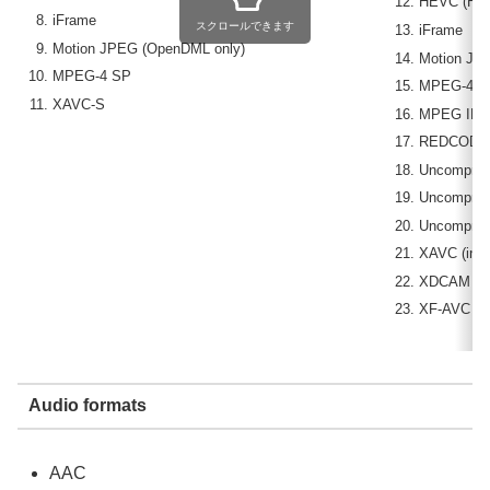
HEVC (H.2
iFrame
スクロールできます
iFrame
Motion JPEG (OpenDML only)
Motion JP
MPEG-4 SP
MPEG-4 S
XAVC-S
MPEG IMX 
REDCODE
Uncompress
Uncompress
Uncompress
XAVC (incl
XDCAM HD
XF-AVC
Audio formats
AAC