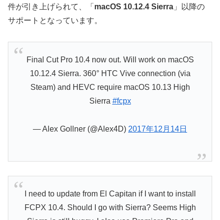
件が引き上げられて、「
macOS 10.12.4 Sierra
」以降の
サポートとなっています。
Final Cut Pro 10.4 now out. Will work on macOS
10.12.4 Sierra. 360° HTC Vive connection (via
Steam) and HEVC require macOS 10.13 High
Sierra
#fcpx
— Alex Gollner (@Alex4D)
2017年12月14日
I need to update from El Capitan if I want to install
FCPX 10.4. Should I go with Sierra? Seems High