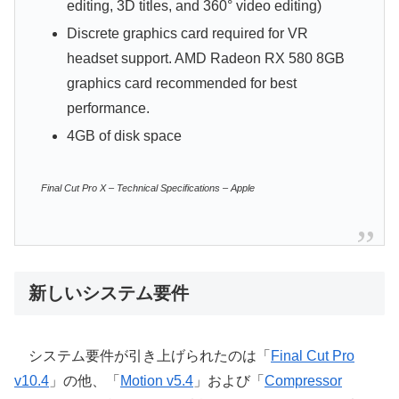
editing, 3D titles, and 360° video editing)
Discrete graphics card required for VR
headset support. AMD Radeon RX 580 8GB
graphics card recommended for best
performance.
4GB of disk space
Final Cut Pro X – Technical Specifications – Apple
新しいシステム要件
システム要件が引き上げられたのは「
Final Cut Pro
v10.4
」の他、「
Motion v5.4
」および「
Compressor