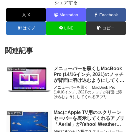
シェアする
X
Mastodon
Facebook
はてブ
LINE
コピー
関連記事
メニューバーを黒くしMacBook
MacBook Pro
Pro (14/16インチ, 2021)のノッチ
が背面に溶け込むようにしてくれ
るアプリ「Forehead」がリリー
メニューバーを黒くしMacBook Pro
ス。
(14/16インチ, 2021)のノッチが背面に溶
け込むようにしてくれるアプリ
「Forehead」がリリースされています。
詳細は以下から。
MacにApple TV用のスクリーン
Macアプリ
セーバーを表示してくれるアプリ
「Aerial」がYahoo! Weather
APIを利用した天気情報の表示に
MacにApple TV用のスクリーンセーバー