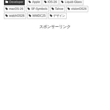
Developer
Apple
iOS-26
Liquid-Glass
macOS-26
SF-Symbols
Tahoe
visionOS26
watchOS26
WWDC25
デザイン
スポンサーリンク