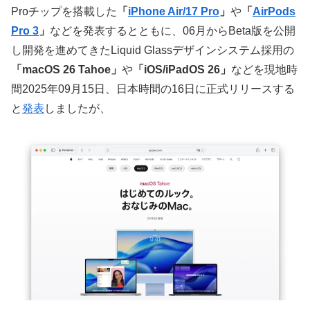
Proチップを搭載した
「
iPhone Air/17 Pro
」
や
「
AirPods
Pro 3
」
などを発表するとともに、06月からBeta版を公開
し開発を進めてきたLiquid Glassデザインシステム採用の
「macOS 26 Tahoe」
や
「iOS/iPadOS 26」
などを現地時
間2025年09月15日、日本時間の16日に正式リリースする
と
発表
しましたが、