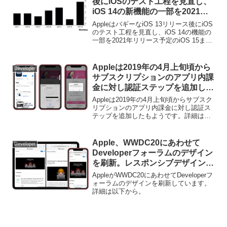
後にiOSのテスト工程を見直し、
iOS 14の新機能の一部を2021年
リリース予定のiOS 15まで延期す
AppleはバギーなiOS 13リリース後にiOS
ることも検討しているもよう。
のテスト工程を見直し、iOS 14の機能の
一部を2021年リリース予定のiOS 15まで
延期したそうです。詳細は以下から。
Appleは2019年の4月上旬頃から
Developer
サブスクリプションのアプリ内課
金に対し認証ステップを追加した
もよう。
Appleは2019年の4月上旬頃からサブスク
リプションのアプリ内課金に対し認証ス
テップを追加したもようです。詳細は以
下から。
Apple、WWDC20にあわせて
Developer
Developerフォーラムのデザイン
を刷新。レスポンシブデザインや
タグ機能を採用。
AppleがWWDC20にあわせてDeveloperフ
ォーラムのデザインを刷新しています。
詳細は以下から。