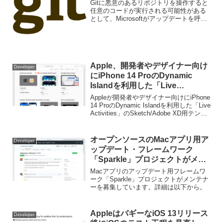
11235が確認される。
Gitに悪意のあるリポジトリを操作すると
任意のコードが実行される可能性がある
として、Microsoftがアップデートを呼び
かけています。詳細は以下から。
Apple、開発者やデザイナー向け
Developer
にiPhone 14 ProのDynamic
Islandを利用した「Live
Activities」のSketch/Adobe XD
Appleが開発者やデザイナー向けにiPhone
用テンプレートを公開。
14 ProのDynamic Islandを利用した「Live
Activities」のSketch/Adobe XD用テンプ
レートを公開しています。詳細は以下か
ら。
オープンソースのMacアプリ用ア
Developer
ップデート・フレームワーク
「Sparkle」プロジェクトがメン
テナーを募集中。
Macアプリのアップデート用フレームワ
ーク「Sparkle」プロジェクトがメンテナ
ーを募集しています。詳細は以下から。
AppleはバギーなiOS 13リリース
Developer