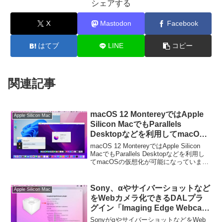
シェアする
X
Mastodon
Facebook
はてブ
LINE
コピー
関連記事
macOS 12 MontereyではApple
Apple Silicon Mac
Silicon MacでもParallels
Desktopなどを利用してmacOS
の仮想化が可能に。
macOS 12 MontereyではApple Silicon
MacでもParallels Desktopなどを利用し
てmacOSの仮想化が可能になっていま
す。詳細は以下から。
Sony、αやサイバーショットなど
Apple Silicon Mac
をWebカメラ化できるDALプラ
グイン「Imaging Edge Webcam
v1.1 for Mac」をリリース。
SonyがαやサイバーショットなどをWeb