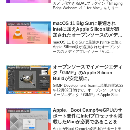
macOS 11/12やApple Siliconに
カメラ化できるDALプラグイン「Imaging
Edge Webcam v1.1 for Mac」をリリース
対応。
し、macOS 11 Big Sur以降のmacOSや
Apple Siliconに対応した...
macOS 11 Big Surに最適され
Apple Silicon Mac
Intelに加えApple Silicon版が追
加されたオープンソースのメディ
アプレイヤー「VLC v3.0.12」が
macOS 11 Big Surに最適されIntelに加え
リリース。
Apple Silicon版が追加されたオープンソ
ースのメディアプレイヤー「VLC
v3.0.12」がリリースされています。詳細
は以下から。
オープンソースでイメージエディ
Apple Silicon Mac
タ「GIMP」のApple Silicon
Buildが安定版に。
GIMP Development Teamは現地時間2022
年12月02日付けで、オープンソースでイ
メージエディタ「GIMP」のApple Silicon
Buildの安定版をリリースしたと発表して
います。詳細は以下から。
Apple、Boot CampやeGPUのサ
Apple Silicon Mac
ポート要件にIntelプロセッサを搭
載したMacが必要であることを明
記。
AppleがBoot CampやeGPUのサポート要