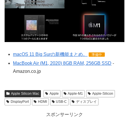
macOS 11 Big Surの新機能まとめ。
準備中
MacBook Air (M1, 2020) 8GB RAM, 256GB SSD
-
Amazon.co.jp
Apple Silicon Mac
Apple
Apple-M1
Apple-Silicon
DisplayPort
HDMI
USB-C
ディスプレイ
スポンサーリンク