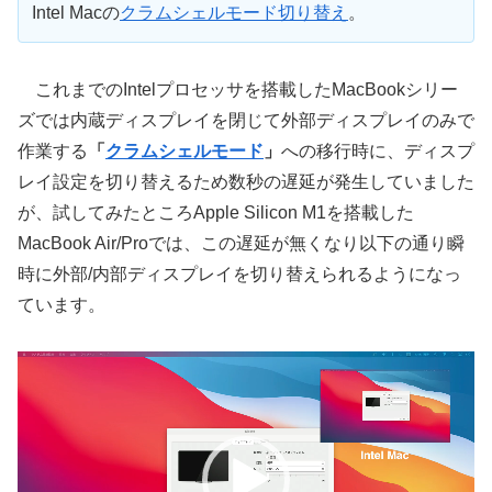
Intel Macの
クラムシェルモード切り替え
。
これまでのIntelプロセッサを搭載したMacBookシリー
ズでは内蔵ディスプレイを閉じて外部ディスプレイのみで
作業する
「
クラムシェルモード
」
への移行時に、ディスプ
レイ設定を切り替えるため数秒の遅延が発生していました
が、試してみたところApple Silicon M1を搭載した
MacBook Air/Proでは、この遅延が無くなり以下の通り瞬
時に外部/内部ディスプレイを切り替えられるようになっ
ています。
動
画
プ
レ
ー