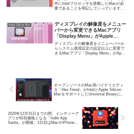
件にIntelプロセッサを搭載したMacが必
要であることを明記していっています。
詳細は以下から。
ディスプレイの解像度をメニュー
Apple Silicon Mac
バーから変更できるMacアプリ
「Display Menu」がApple
Siliconに対応。
ディスプレイの解像度をメニューバーか
らシステム環境設定の設定以上に変更で
きるMacアプリ「Display Menu」がApple
Siliconに対応しています。詳細は以下か
ら。
オープンソースのMac用バイナリエディ
タ「Hex Fiend」がIntelとApple Silicon
MacをサポートしたUniversal Binaryに。
2020年12月31日までの間、インディーア
プリが特別価格となる「Indie App
Santa」が開催。1日目はMacやiPhoneだ
けでなくApple Watchにも対応したTwitter
クライアント「Aviary」が無料に。