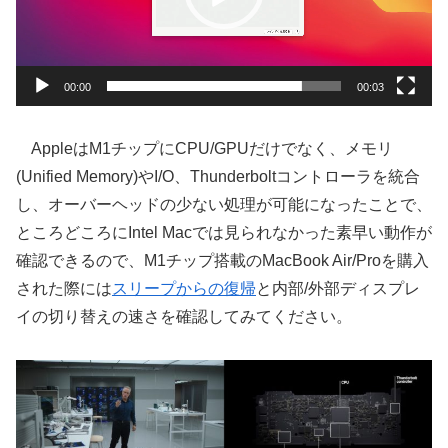
ヤ
ー
00:00
00:03
AppleはM1チップにCPU/GPUだけでなく、メモリ
(Unified Memory)やI/O、Thunderboltコントローラを統合
し、オーバーヘッドの少ない処理が可能になったことで、
ところどころにIntel Macでは見られなかった素早い動作が
確認できるので、M1チップ搭載のMacBook Air/Proを購入
された際には
スリープからの復帰
と内部/外部ディスプレ
イの切り替えの速さを確認してみてください。