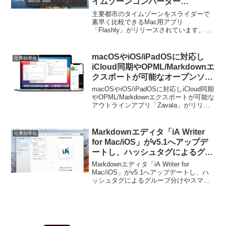
イムゾーンコンバーター
「Flashly」がリリース。
主要都市のタイムゾーンをスライダーで
素早く比較できるMac用アプリ
「Flashly」がリリースされています。詳
細は以下から。
macOSやiOS/iPadOSに対応し
仕事効率化
iCloud同期やOPML/Markdownエ
クスポートが可能なオープンソー
スのアウトラインアプリ
macOSやiOS/iPadOSに対応しiCloud同期
「Zavala」がリリース。
やOPML/Markdownエクスポートが可能な
アウトラインアプリ「Zavala」がリリー
スされています。詳細は以下から。
Markdownエディタ「iA Writer
仕事効率化
for Mac/iOS」がv5.1へアップデ
ートし、ハッシュタグによるグル
ープ分けやスマートフォルダ機能
Markdownエディタ「iA Writer for
を採用。
Mac/iOS」がv5.1へアップデートし、ハ
ッシュタグによるグループ分けやスマー
トフォルダ機能を採用しています。詳細
は以下から。