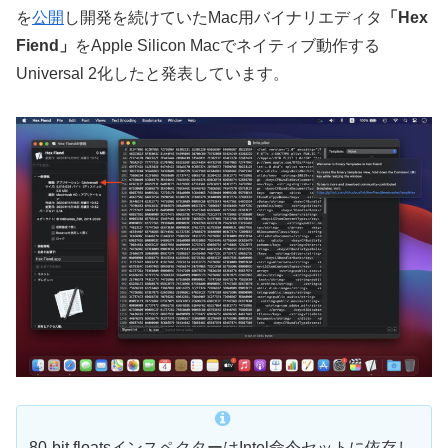
を
公開
し開発を続けていたMac用バイナリエディタ
「Hex
Fiend」
をApple Silicon Macでネイティブ動作する
Universal 2化したと発表しています。
80-bit floatsインスペクターはIntel命令セットに依存し