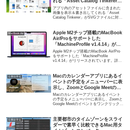
れる「Asset Catalog Tinkerer」
がSVGファイルに対応。
アプリ内のアセットファイルに含まれた
画像を表示＆書き出してくれる「Asset
Catalog Tinkerer」がSVGファイルに対応
しています。詳細は以下から。
Apple M2チップ搭載のMacBook
MacBook Air
Air/Proをサポートした
「MachineProfile v1.4.14」がリ
リース。
Apple M2チップ搭載のMacBook Air/Pro
をサポートした「MachineProfile
v1.4.14」がリリースされています。詳細
は以下から。
Macのカレンダーアプリにあるイ
仕事効率化
ベントの予定をメニューバーに表
示し、ZoomとGoogle Meetのイ
ベントをワンクリックで開くこと
Macのカレンダーアプリにあるイベント
が出来るアプリ「MeetingBar」
の予定をメニューバーに表示し、Zoomと
Google Meetのイベントをワンクリックで
がリリース。
開くことが出来るアプリ「MeetingBar」
がリリースされています。詳細は以下か
ら。
主要都市のタイムゾーンをスライ
仕事効率化
ダーで素早く比較できるMac用タ