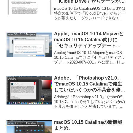
「iCloud Drive」からデータが消
えたり、ダウンロードできなくな
macOS 10.15 Catalina/iOS 13 beta 3では
る既知の不具合があるので注意
特定の条件下で「iCloud Drive」からデー
タが消えたり、ダウンロードできなくな
を。
る既知の不具合があります。詳細は以下
から。
Apple、macOS 10.14 Mojaveと
macOS 10.14 Mojave
macOS 10.15 Catalina向けに
「セキュリティアップデート
2020-007/-001」を公開し、High
AppleがmacOS 10.14 MojaveとmacOS
Sierraのサポートを終了。
10.15 Catalina向けに「セキュリティアッ
プデート2020-007/-001」を公開し、High
Sierraのサポートを終了しています。詳細
は以下から。
Adobe、「Photoshop v21.0」
Adobe
でmacOS 10.15 Catalinaで発生
していたいくつかの不具合を修
正。
Adobeが「Photoshop v21.0」でmacOS
10.15 Catalinaで発生していたいくつかの
不具合を修正したと発表しています。詳
細は以下から。
macOS 10.15 Catalinaの新機能
macOS 10.15 Catalina
まとめ。