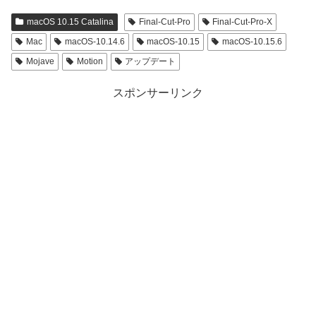
macOS 10.15 Catalina
Final-Cut-Pro
Final-Cut-Pro-X
Mac
macOS-10.14.6
macOS-10.15
macOS-10.15.6
Mojave
Motion
アップデート
スポンサーリンク