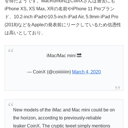
を得たようです。MacRumorsはCoinXさんは過去にも
iPhone XS, XS Max, XRの名前やiPhone 11 Proブラン
ド、10.2-inch iPadや10.5-inch iPad Air, 5.9mm iPad Pro
(2018)などをAppleの発表前にリークしているため信憑性
は高いとしており、
iMac/Mac mini 🔜
— CoinX (@coiiiiiiiin)
March 4, 2020
New models of the iMac and Mac mini could be on
the horizon, according to previously-reliable
leaker CoinX. The cryptic tweet simply mentions