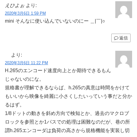
えひよぉ
より:
2020年3月6日 1:59 PM
mini そんなに使い込んでいないのにー ＿|￣|○
返信
より:
2020年3月6日 11:22 PM
H.265のエンコード速度向上とか期待できるもん
じゃないのにな。
規格書が理解できるならば、h.265の真意は時間をかけて
もいいから映像を綺麗に小さくしたいっていう事だと分か
るはず。
1/8ドットの動きを斜め方向で検知とか、過去のマクロブ
ロックを参照とか1パスでの処理は困難なのだが、巷の所
謂h.265エンコーダは負荷の高さから規格機能を実装し切