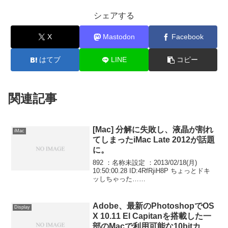
シェアする
X
Mastodon
Facebook
はてブ
LINE
コピー
関連記事
[Mac] 分解に失敗し、液晶が割れ
iMac
てしまったiMac Late 2012が話題
に。
892 ：名称未設定 ：2013/02/18(月)
10:50:00.28 ID:4RfRjiH8P ちょっとドキ
ッしちゃった…
ttp://page8.auctions.yahoo.co.jp/jp/auctio
n/h173792223 ...
Adobe、最新のPhotoshopでOS
Display
X 10.11 El Capitanを搭載した一
部のMacで利用可能な10bitカラ