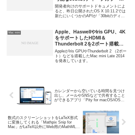
DCI-P3の色域をサポートしたAPI
開発者向けのサポートドキュメントによ
を追加。
ると、昨日公開されたOS X 10.11.2では
新たにいくつかのAPIが「30bitのディー
プカラー」および「DCI-P3の色域」をサ
ポートし、開発者はMetalおよびOpenGL
APIを利用してこれを利用できるようにな
Apple、HaswellやIris GPU、4K
Mac mini
っているそうです。
をサポートしたHDMI＆
Thunderbolt 2を2ポート搭載し
たMac mini（Late 2014）を発
AppleがIris GPUやThunderbolt 2 （2ポー
表。価格は52,800円から。
ト）などを搭載したMac mini Late 2014
を発表しています。
カレンダーから空いている時間を見つけ
出し、メールやSNSなどで共有すること
ができるアプリ「Pity for macOS/iOS」
がリリース。
数式のスクリーンショットをLaTeX形式
に変換してくれる「Mathpix Snip for
Mac」がLaTeX以外にWeb用のMathMLや
AsciiMath、SVG、HTML、TSVフォーマ