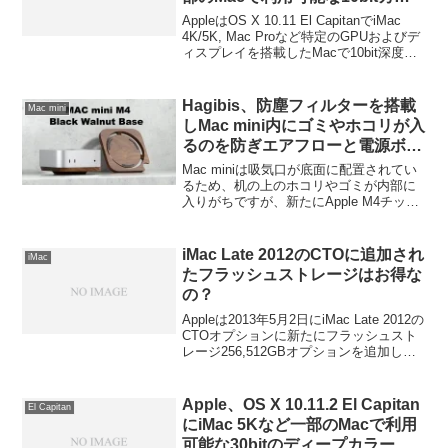
ー表示をサポート。
AppleはOS X 10.11 El CapitanでiMac
4K/5K, Mac Proなど特定のGPUおよびデ
ィスプレイを搭載したMacで10bit深度の
カラー表示をサポートしましたが、
Adobeも先日アップデートされた
Photoshopで「30bit（RGB各10bit）ディ
Hagibis、防塵フィルターを搭載
Mac mini
スプレイ」をサポートしたとPetaPixelや
しMac mini内にゴミやホコリが入
Mac Perfomance Guideが伝えています。
るのを防ぎエアフローと電源ボタ
ンへのアクセススペースを確保で
Mac miniは吸気口が底面に配置されてい
きる木製スタンド「Mac mini M4
るため、机の上のホコリやゴミが内部に
入りがちですが、新たにApple M4チップ
Walnut Stand」を発売。
搭載のMac mini用にデザインされた防塵
フィルター付き木製のスタンド「Hagibis
Mac mini M4 Walnut Stand (MMP04)」が
iMac Late 2012のCTOに追加され
iMac
発売されています。
たフラッシュストレージはお得な
の？
Appleは2013年5月2日にiMac Late 2012の
CTOオプションに新たにフラッシュスト
レージ256,512GBオプションを追加し
た。しかしGB単価が同じでこの円安…は
たしてフラッシュストレージはお得なの
か？詳細は以下から。
Apple、OS X 10.11.2 El Capitan
El Capitan
にiMac 5Kなど一部のMacで利用
可能な30bitのディープカラーや