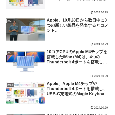
2024.10.29
Apple、10月28日から数日中に3
iMac
つの新しい製品を発表するとコメ
ント。
2024.10.29
10コアCPUのApple M4チップを
iMac
搭載したiMac (M4)は、4つの
Thunderbolt 4ポートを搭載し最
大2台の6K/60Hzディスプレイ出
力が可能に。
2024.10.29
Apple、Apple M4チップや
iMac
Thunderbolt 4ポートを搭載し、
USB-C充電式のMagic Keyboard
やMouseを同梱した「iMac (24イ
ンチ, M4, 2024)」を発表。
2024.10.29