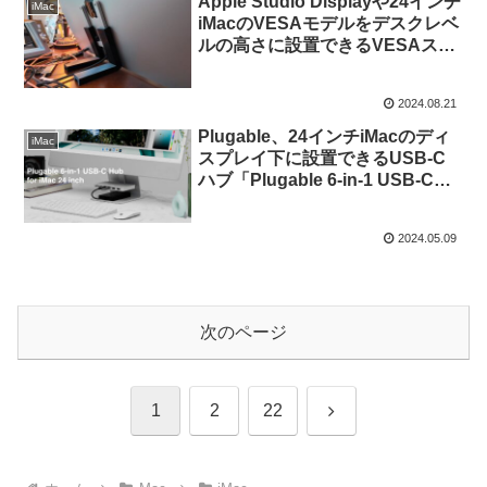
Apple Studio Displayや24インチ
iMac
iMacのVESAモデルをデスクレベ
ルの高さに設置できるVESAスタ
ンドが発売。
2024.08.21
Plugable、24インチiMacのディ
iMac
スプレイ下に設置できるUSB-C
ハブ「Plugable 6-in-1 USB-C
Hub for iMac 24-inch」を発売。
2024.05.09
次のページ
次
1
2
22
へ