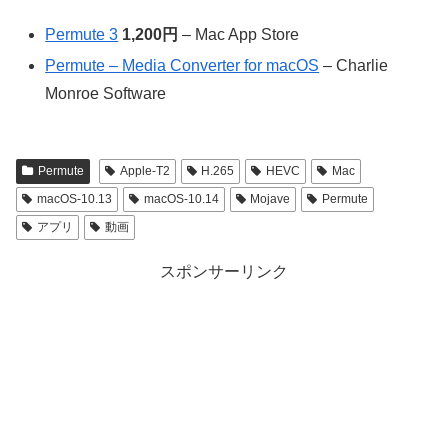
‎Permute 3
1,200円
– Mac App Store
Permute – Media Converter for macOS
– Charlie
Monroe Software
Permute
Apple-T2
H.265
HEVC
Mac
macOS-10.13
macOS-10.14
Mojave
Permute
アプリ
動画
スポンサーリンク