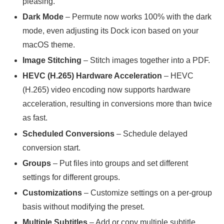
pleasing.
Dark Mode
– Permute now works 100% with the dark
mode, even adjusting its Dock icon based on your
macOS theme.
Image Stitching
– Stitch images together into a PDF.
HEVC (H.265) Hardware Acceleration
– HEVC
(H.265) video encoding now supports hardware
acceleration, resulting in conversions more than twice
as fast.
Scheduled Conversions
– Schedule delayed
conversion start.
Groups
– Put files into groups and set different
settings for different groups.
Customizations
– Customize settings on a per-group
basis without modifying the preset.
Multiple Subtitles
– Add or copy multiple subtitle