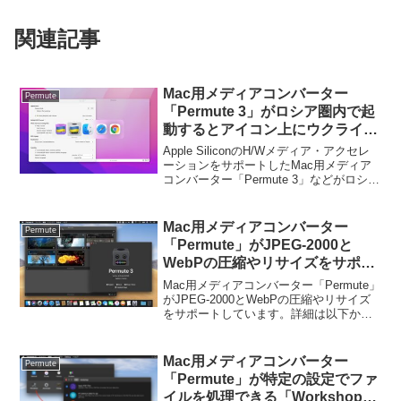
関連記事
Mac用メディアコンバーター
Permute
「Permute 3」がロシア圏内で起
動するとアイコン上にウクライナ
国旗を表示するように。
Apple SiliconのH/Wメディア・アクセレ
ーションをサポートしたMac用メディア
コンバーター「Permute 3」などがロシア
圏内で起動するとアイコン上にウクライ
ナ国旗を表示するようにアップデートさ
れています。詳細は以下から。
Mac用メディアコンバーター
Permute
「Permute」がJPEG-2000と
WebPの圧縮やリサイズをサポー
ト。
Mac用メディアコンバーター「Permute」
がJPEG-2000とWebPの圧縮やリサイズ
をサポートしています。詳細は以下か
ら。
Mac用メディアコンバーター
Permute
「Permute」が特定の設定でファ
イルを処理できる「Workshop」