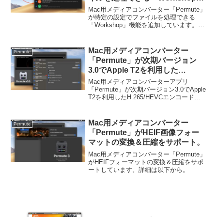
機能を追加。
Mac用メディアコンバーター「Permute」
が特定の設定でファイルを処理できる
「Workshop」機能を追加しています。詳
細は以下から。
Mac用メディアコンバーター
Permute
「Permute」が次期バージョン
3.0でApple T2を利用した
H.265/HEVCエンコードのH/Wア
Mac用メディアコンバーターアプリ
クセレーションをサポート。
「Permute」が次期バージョン3.0でApple
T2を利用したH.265/HEVCエンコードの
H/Wアクセレーションをサポートするそ
うです。詳細は以下から。
Mac用メディアコンバーター
Permute
「Permute」がHEIF画像フォー
マットの変換＆圧縮をサポート。
Mac用メディアコンバーター「Permute」
がHEIFフォーマットの変換＆圧縮をサポ
ートしています。詳細は以下から。