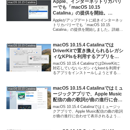
Apple、インターネットリカバリ
macOS 10.15 Catalina
ーでも「macOS 10.15
Catalina」の提供を開始。
macOSの復元をする際には注意
Appleがアップデートに続きインターネッ
を。
トリカバリーでも「macOS 10.15
Catalina」の提供を開始しました。詳細は
以下から。
macOS 10.15.4 Catalinaでは
macOS 10.15 Catalina
DriverKitで置き換えられるレガシ
ィなKPIsを利用するアプリをイ
ンストールしようとすると、将来
macOS 10.15.4 CatalinaではDriverKitに
のmacOSで対応しなくなるとい
対応していないレガシィなkextを利用す
るアプリをインストールしようとする
う警告が表示されるように。
と、将来のmacOSで対応しなくなるとい
う警告が表示されるようになっていま
す。詳細は以下から。
macOS 10.15.4 Catalinaではミュ
macOS 10.15 Catalina
ージックアプリで、Apple Music
配信の曲の歌詞が曲の進行に合わ
せて表示されるように。
macOS 10.15.4 Catalinaではミュージッ
クアプリで、Apple Music配信の曲の歌詞
が曲の進行に合わせて表示されるように
なっています。詳細は以下から。