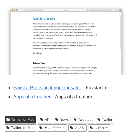
Favstar Pro is no longer for sale.
– Favstar.fm
Apps of a Feather
– Apps of a Feather
Twitter for Mac
API
News
Tweetbot
Twitter
Twitter-for-Mac
アップデート
アプリ
レビュー