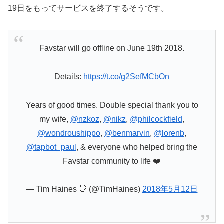
19日をもってサービスを終了するそうです。
Favstar will go offline on June 19th 2018.
Details:
https://t.co/g2SefMCbOn
Years of good times. Double special thank you to
my wife,
@nzkoz
,
@nikz
,
@philcockfield
,
@wondroushippo
,
@benmarvin
,
@lorenb
,
@tapbot_paul
, & everyone who helped bring the
Favstar community to life ❤️
— Tim Haines 👋 (@TimHaines)
2018年5月12日