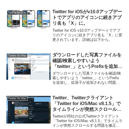
始したと発表しています。詳細は以下か
ら。
Twitter for iOSがv10.0アップデー
Twitter for Mac
トでアプリのアイコンに続きアプ
リ名も「X」に。
Twitter for iOS v10.0アップデートでアプ
リのアイコンに続きアプリ名も「X」に変
更されています。詳細は以下から。
ダウンロードした写真ファイルを
Twitter for Mac
確認/検索しやすいよう
「twitter_」というPrefixを追加
し、拡張子が追加されない問題を
ダウンロードした写真ファイルを確認/検
修正した「Twitter for Mac v8.6」
索しやすいよう「twitter_」というPrefix
を追加し、拡張子が追加されない問題を
がリリース。
修正した「Twitter for Mac v8.6」がリリ
ースされています。詳細は以下から。
Twitter、Twitterクライアント
Twitter for Mac
「Twitter for iOS/Mac v8.1.5」で
タイムラインが突然スクロールす
る問題を修正。
Twitterが同社の公式Twitterクライアント
「Twitter for iOS/Mac v8.1.5」でタイムラ
インが突然スクロールする問題を修正し