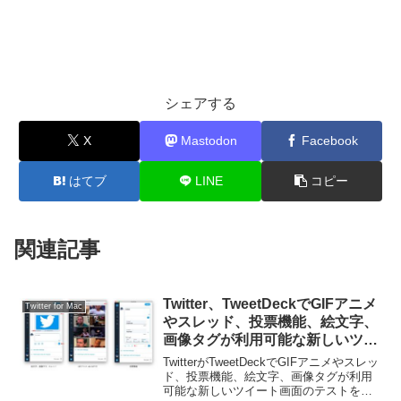
シェアする
X
Mastodon
Facebook
はてブ
LINE
コピー
関連記事
Twitter、TweetDeckでGIFアニメ
Twitter for Mac
やスレッド、投票機能、絵文字、
画像タグが利用可能な新しいツイ
ート画面のテストを開始。
TwitterがTweetDeckでGIFアニメやスレッ
ド、投票機能、絵文字、画像タグが利用
可能な新しいツイート画面のテストを開