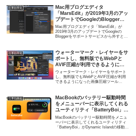
がリリースされています。詳細は以下か
ら。
Mac用ブログエディタ
仕事効率化
「MarsEdit」が2019年3月のアッ
プデートでGoogleのBloggerを
サポートサービスから外すと発
Mac用ブログエディタ「MarsEdit」が
表。
2019年3月のアップデートでGoogleの
Bloggerをサポートサービスから外すと発
表しています。詳細は以下から。
ウォーターマーク・レイヤーをサ
仕事効率化
ポートし、無料版でもWebPと
AVIF圧縮が利用できるようにな
った画像圧縮ツール「Squash
ウォーターマーク・レイヤーをサポート
v3.3 for macOS」がリリース。
し、無料版でもWebPとAVIF圧縮が利用
できるようになった画像圧縮ツール
「Squash 3 for macOS v3.3」がリリース
されています。詳細は以下から。
MacBookのバッテリー駆動時間
仕事効率化
をメニューバーに表示してくれる
ユーティリティ「BatteryBoi」が
Dynamic Islandの移動とサウン
MacBookのバッテリー駆動時間をメニュ
ドに対応し、日本語にローカライ
ーバーに表示してくれるユーティリティ
「BatteryBoi」がDynamic Islandの移動と
ズ。
サウンドに対応し、日本語にローカライ