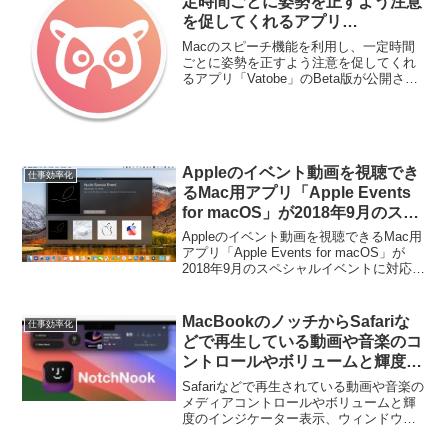
定時間ごとに姿勢を正すよう注意
を促してくれるアプリ
「Vatobe」のBeta版が公開。
Macのスピーチ機能を利用し、一定時間
ごとに姿勢を正すよう注意を促してくれ
るアプリ「Vatobe」のBeta版が公開され
ています。詳細は以下から。
Appleのイベント動画を視聴でき
仕事効率化
るMac用アプリ「Apple Events
for macOS」が2018年9月のスペ
シャルイベントに対応。
Appleのイベント動画を視聴できるMac用
アプリ「Apple Events for macOS」が
2018年9月のスペシャルイベントに対応し
ています。詳細は以下から。
MacBookのノッチからSafariな
仕事効率化
どで再生している動画や音楽のコ
ントロールやボリュームと輝度の
HUDインジケーター表示、ウィ
Safariなどで再生されている動画や音楽の
ンドウロックが可能になった
メディアコントロールやボリュームと輝
度のインジケーター表示、ウィンドウロ
「NotchNook v1.2」がリリー
ックが可能になった「NotchNook v1.2」
ス。