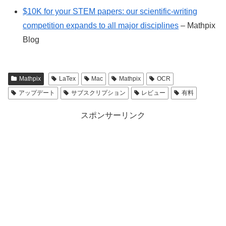
$10K for your STEM papers: our scientific-writing
competition expands to all major disciplines
– Mathpix
Blog
Mathpix
LaTex
Mac
Mathpix
OCR
アップデート
サブスクリプション
レビュー
有料
スポンサーリンク