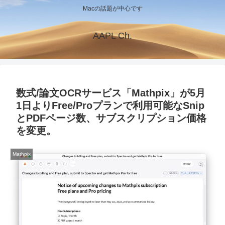
Macの話題が中心です
AAPL Ch.
数式/論文OCRサービス「Mathpix」が5月
1日よりFree/Proプランで利用可能なSnip
とPDFページ数、サブスクリプション価格
を変更。
Mathpix