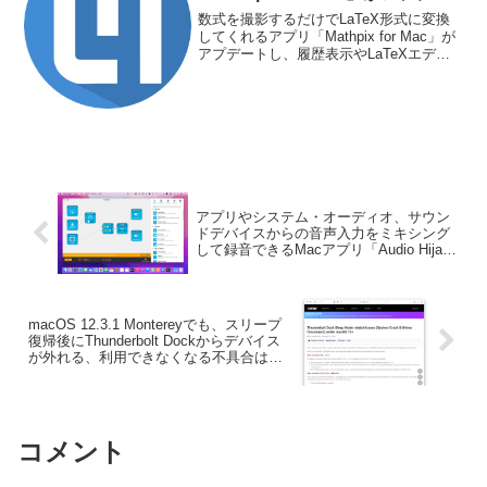
トし、履歴表示やLaTeXエディタ
数式を撮影するだけでLaTeX形式に変換
機能、フォーマットの選択に対
してくれるアプリ「Mathpix for Mac」が
アプデートし、履歴表示やLaTeXエディ
応。
タ/フォーマットの選択が可能になってい
ます。詳細は以下から。
アプリやシステム・オーディオ、サウン
ドデバイスからの音声入力をミキシング
して録音できるMacアプリ「Audio Hijack
v4.0」がリリース。
macOS 12.3.1 Montereyでも、スリープ
復帰後にThunderbolt Dockからデバイス
が外れる、利用できなくなる不具合は残
っているので注意を。
コメント