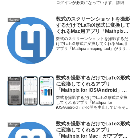
ログインが必要になっています。詳細は
以下から。
数式のスクリーンショットを撮影
Mathpix
するだけでLaTeX形式に変換して
くれるMac用アプリ「Mathpix
snipping tool」がリリース。
数式のスクリーンショットを撮影するだ
けでLaTeX形式に変換してくれるMac用
アプリ「Mathpix snipping tool」がリリー
スされています。詳細は以下から。
数式を撮影するだけでLaTeX形式
Mathpix
に変換してくれるアプリ
「Mathpix for iOS/Android」が
公開を中止。近く新アプリをリリ
数式を撮影するだけでLaTeX形式に変換
ース。
してくれるアプリ「Mathpix for
iOS/Android」が公開を中止しているそう
です。詳細は以下から。
数式を撮影するだけでLaTeX形式
Mathpix
に変換してくれるアプリ
「Mathpix for Mac」がアプデー