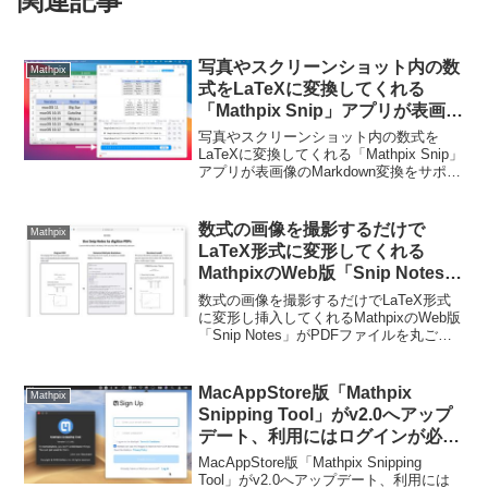
関連記事
写真やスクリーンショット内の数
Mathpix
式をLaTeXに変換してくれる
「Mathpix Snip」アプリが表画像
のMarkdown変換をサポート。
写真やスクリーンショット内の数式を
LaTeXに変換してくれる「Mathpix Snip」
アプリが表画像のMarkdown変換をサポー
トしています。詳細は以下から。
数式の画像を撮影するだけで
Mathpix
LaTeX形式に変形してくれる
MathpixのWeb版「Snip Notes」
が、PDFファイルを丸ごとLaTeX
数式の画像を撮影するだけでLaTeX形式
やDOCX、Markdownへ変換する
に変形し挿入してくれるMathpixのWeb版
「Snip Notes」がPDFファイルを丸ごと
機能を追加。
LaTeXやDOCX、Markdownへ変換してく
れる機能を追加しています。詳細は以下
から。
MacAppStore版「Mathpix
Mathpix
Snipping Tool」がv2.0へアップ
デート、利用にはログインが必要
に。
MacAppStore版「Mathpix Snipping
Tool」がv2.0へアップデート、利用には