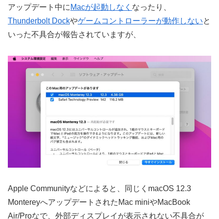
アップデート中に
Macが起動しなく
なったり、
Thunderbolt Dock
や
ゲームコントローラーが動作しない
と
いった不具合が報告されていますが、
Apple Communityなどによると、同じくmacOS 12.3
MontereyへアップデートされたMac miniやMacBook
Air/Proなで、外部ディスプレイが表示されない不具合が