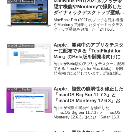
MacBook Pro (2021)のノッチを
macOS 12 Monterey
隠す機能やMontereyで撮影した
ダイナミックデスクトップ壁紙を
追加した「24 Hour Wallpaper
MacBook Pro (2021)のノッチを隠す機能
5.0」がリリース。
やMontereyで撮影したダイナミックデス
クトップ壁紙を追加した「24 Hour
Wallpaper 5.0」がリリースされていま
す。詳細は以下から。
Apple、開発中のアプリをテスタ
macOS 12 Monterey
ーに配布できる「TestFlight for
Mac」のBeta版を開発者向けに公
開。
AppleがBeta版のアプリをテスターに配布
できる「TestFlight for Mac (Beta)」を開
発者向けに公開しています。詳細は以下
から。
Apple、複数の脆弱性を修正した
macOS 11 Big Sur
「macOS Big Sur 11.7.3」と
「macOS Monterey 12.6.3」およ
び「Safari 16.3」をリリース。
Appleが複数の脆弱性を修正した
「macOS Big Sur 11.7.3」と「macOS
Monterey 12.6.3」および「Safari 16.3」
をリリースしています。詳細は以下か
ら。