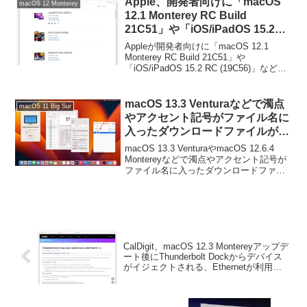
Apple、開発者向けに「macOS
macOS 12 Monterey
12.1 Monterey RC Build
21C51」や「iOS/iPadOS 15.2
RC」などを公開。
Appleが開発者向けに「macOS 12.1
Monterey RC Build 21C51」や
「iOS/iPadOS 15.2 RC (19C56)」などを
公開しています。詳細は以下から。
macOS 13.3 Venturaなどで濁点
macOS 11 Big Sur
やアクセント記号がファイル名に
入ったダウンロードファイルが開
けない問題は「Safari」を利用す
macOS 13.3 VenturaやmacOS 12.6.4
ることで解決する。
Montereyなどで濁点やアクセント記号が
ファイル名に入ったダウンロードファイ
ルが開けない問題は「Safari」を利用する
と問題なく開けるようになります。詳細
は以下から。
CalDigit、macOS 12.3 Montereyアップデ
ート後にThunderbolt Dockからデバイス
がイジェクトされる、Ethernetが利用で
きなくなる不具合に対しサポートドキュ
メントを公開。