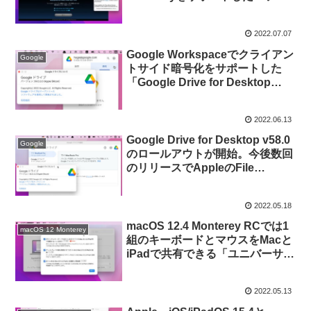
イナルファンタジーXIV Mac版」
をリリース。
2022.07.07
Google Workspaceでクライアン
Google
トサイド暗号化をサポートした
「Google Drive for Desktop
v59」がリリース。
2022.06.13
Google Drive for Desktop v58.0
Google
のロールアウトが開始。今後数回
のリリースでAppleのFile
Providerをサポートし、複数の機
能が変更されるので注意を。
2022.05.18
macOS 12.4 Monterey RCでは1
macOS 12 Monterey
組のキーボードとマウスをMacと
iPadで共有できる「ユニバーサル
コントロール」機能からベータ版
タグが消える。
2022.05.13