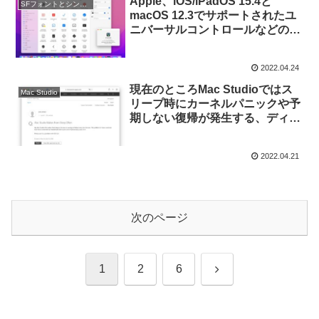
Apple、iOS/iPadOS 15.4と
SFフォントとシンボル
macOS 12.3でサポートされたユ
ニバーサルコントロールなどの7
シンボルを追加した「SF
Symbols v3.3」をリリース。
2022.04.24
現在のところMac Studioではス
Mac Studio
リープ時にカーネルパニックや予
期しない復帰が発生する、ディス
プレイ設定が変更されてしまう不
具合があるもよう。
2022.04.21
次のページ
次
1
2
6
へ