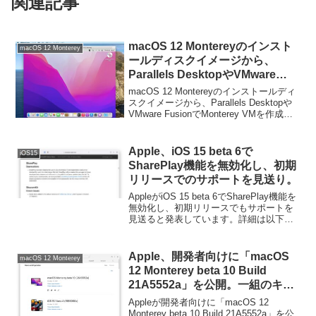
関連記事
macOS 12 Montereyのインスト
macOS 12 Monterey
ールディスクイメージから、
Parallels DesktopやVMware
FusionでMonterey VMを作成す
macOS 12 Montereyのインストールディ
る。
スクイメージから、Parallels Desktopや
VMware FusionでMonterey VMを作成す
る方法です。詳細は以下から。
Apple、iOS 15 beta 6で
iOS15
SharePlay機能を無効化し、初期
リリースでのサポートを見送り。
AppleがiOS 15‌ beta 6でSharePlay機能を
無効化し、初期リリースでもサポートを
見送ると発表しています。詳細は以下か
ら。
Apple、開発者向けに「macOS
macOS 12 Monterey
12 Monterey beta 10 Build
21A5552a」を公開。一組のキー
ボードとマウスで複数のMacや
Appleが開発者向けに「macOS 12
iPadを操作できる「ユニバーサル
Monterey beta 10 Build 21A5552a」を公