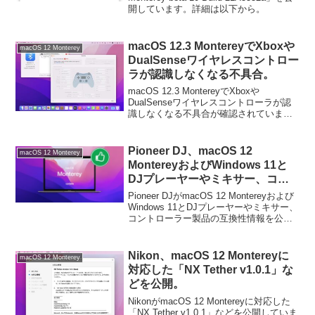
開しています。詳細は以下から。
コントロール」がBeta扱いに。
macOS 12.3 MontereyでXboxや
macOS 12 Monterey
DualSenseワイヤレスコントロー
ラが認識しなくなる不具合。
macOS 12.3 MontereyでXboxや
DualSenseワイヤレスコントローラが認
識しなくなる不具合が確認されていま
す。詳細は以下から。
Pioneer DJ、macOS 12
macOS 12 Monterey
MontereyおよびWindows 11と
DJプレーヤーやミキサー、コン
トローラー製品の互換性情報を公
Pioneer DJがmacOS 12 Montereyおよび
開。
Windows 11とDJプレーヤーやミキサー、
コントローラー製品の互換性情報を公開
しています。詳細は以下から。
Nikon、macOS 12 Montereyに
macOS 12 Monterey
対応した「NX Tether v1.0.1」な
どを公開。
NikonがmacOS 12 Montereyに対応した
「NX Tether v1.0.1」などを公開していま