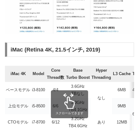
iMac (Retina 4K, 21.5インチ, 2019)
Core
Base
Hyper
iMac 4K
Model
L3 Cache
TD
Thread数
Turbo Boost
Threading
3.6GHz
ベースモデル
i3-8100
4/4
6MB
45
TBなし
なし
3.0GHz
上位モデル
i5-8500
6/6
9MB
TB4.1GHz
スクロールできます
65
3.2GHz
CTOモデル
i7-8700
6/12
あり
12MB
TB4.6GHz