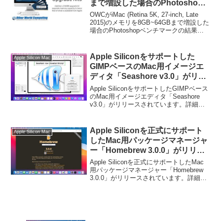
まで増設した場合のPhotoshop
ベンチマークの結果を公開。
OWCがiMac (Retina 5K, 27-inch, Late
2015)のメモリを8GB~64GBまで増設した
場合のPhotoshopベンチマークの結果を
公開しています。詳細は以下から。
Apple Siliconをサポートした
Apple Silicon Mac
GIMPベースのMac用イメージエ
ディタ「Seashore v3.0」がリリ
ース。
Apple SiliconをサポートしたGIMPベース
のMac用イメージエディタ「Seashore
v3.0」がリリースされています。詳細は
以下から。
Apple Siliconを正式にサポート
Apple Silicon Mac
したMac用パッケージマネージャ
ー「Homebrew 3.0.0」がリリー
ス。
Apple Siliconを正式にサポートしたMac
用パッケージマネージャー「Homebrew
3.0.0」がリリースされています。詳細は
以下から。