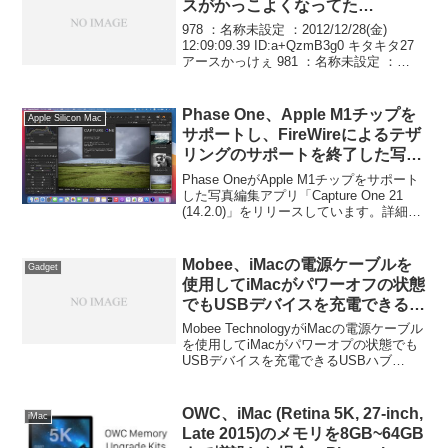
スがかっこよくなってた…
978 ：名称未設定 ：2012/12/28(金)
12:09:09.39 ID:a+QzmB3g0 キタキタ27
アースかっけぇ 981 ：名称未設定 ：
2012/12/28(金) 12:31:08.81
ID:4eYOe1e10 へび年...
Phase One、Apple M1チップを
Apple Silicon Mac
サポートし、FireWireによるテザ
リングのサポートを終了した写真
編集アプリ「Capture One 21
Phase OneがApple M1チップをサポート
(14.2.0)」をリリース。
した写真編集アプリ「Capture One 21
(14.2.0)」をリリースしています。詳細は
以下から。
Mobee、iMacの電源ケーブルを
Gadget
使用してiMacがパワーオフの状態
でもUSBデバイスを充電できる
USB 3.0ハブ「Magic Hub」を発
Mobee TechnologyがiMacの電源ケーブル
表。
を使用してiMacがパワーオプの状態でも
USBデバイスを充電できるUSBハブ
「Magic Hub」を10月に発売すると発表
しています。詳細は以下から。
OWC、iMac (Retina 5K, 27-inch,
iMac
Late 2015)のメモリを8GB~64GB