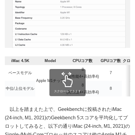
iMac 4.5K
Model
CPUコア数
GPUコア数
クロッ
8
ベースモデル
7
(高性能4+高効率4)
Apple M1チップ
3.
8
中位/上位モデル
8
スクロールできます
(高性能4+高効率4)
以上を踏まえた上で、Geekbenchに投稿されたiMac
(24-inch, M1, 2021)のGeekbench 5スコアを平均化してプ
ロットしてみると、以下の通りiMac (24-inch, M1, 2021)の
Single-/Multi-Coreプロセッサのスコアは他のApple M1チ