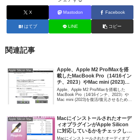
X
Mastodon
Facebook
はてブ
LINE
コピー
関連記事
Apple、Apple M2 Pro/Maxを搭
Apple Silicon Mac
載したMacBook Pro（14/16イン
チ、2023）やMac mini (2023)を
復活/復元させるための方法を公
Apple、Apple M2 Pro/Maxを搭載した
開。
MacBook Pro（14/16インチ、2023）や
Mac mini (2023)を復活/復元させるための
方法を公開しています。詳細は以下か
ら。
Macにインストールされたオーデ
Apple Silicon Mac
ィオプラグインがApple Silicon
に対応しているかをチェックして
くれるアプリ「PlugInfo」がリリ
Macにインストールされたオーディオプ