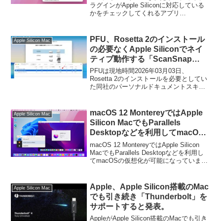
ース。
ラグインがApple Siliconに対応している
かをチェックしてくれるアプリ
「PlugInfo」がリリースされています。詳
細は以下から。
PFU、Rosetta 2のインストール
Apple Silicon Mac
の必要なくApple Siliconでネイ
ティブ動作する「ScanSnap
Home (Mac) v3.6.0」をリリー
PFUは現地時間2026年03月03日、
ス。
Rosetta 2のインストールを必要としてい
た同社のパーソナルドキュメントスキャ
ナーScanSnapやMac用ユーティリティ
「ScanSnap Home」をバージョン3.6.0
へアップデートし、Apple Silicon Macで
macOS 12 MontereyではApple
Apple Silicon Mac
ネイティブ動作するようにしたと発表し
Silicon MacでもParallels
ています。
Desktopなどを利用してmacOS
の仮想化が可能に。
macOS 12 MontereyではApple Silicon
MacでもParallels Desktopなどを利用し
てmacOSの仮想化が可能になっていま
す。詳細は以下から。
Apple、Apple Silicon搭載のMac
Apple Silicon Mac
でも引き続き「Thunderbolt」を
サポートすると発表。
AppleがApple Silicon搭載のMacでも引き