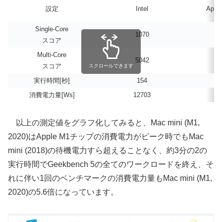
設定
Intel
Apple
Single-Core
1070
1
スコア
Multi-Core
5042
7
スコア
スクロールできます
実行時間[秒]
154
消費電力量[Ws]
12703
2
以上の測定値をグラフ化してみると、Mac mini (M1,
2020)はApple M1チップの消費電力がピーク時でもMac
mini (2018)の待機電力すら超えることなく、約3分の2の
実行時間でGeekbench 5の全てのワークロードを終え、そ
れに伴い1回のベンチマークの消費電力量もMac mini (M1,
2020)の5.6倍になっています。