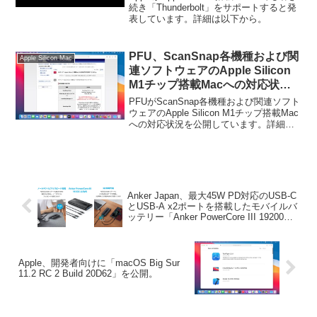
続き「Thunderbolt」をサポートすると発
表しています。詳細は以下から。
PFU、ScanSnap各機種および関
Apple Silicon Mac
連ソフトウェアのApple Silicon
M1チップ搭載Macへの対応状況
を公開。
PFUがScanSnap各機種および関連ソフト
ウェアのApple Silicon M1チップ搭載Mac
への対応状況を公開しています。詳細は
以下から。
Anker Japan、最大45W PD対応のUSB-C
とUSB-A x2ポートを搭載したモバイルバ
ッテリー「Anker PowerCore III 19200
45W」を発売。
Apple、開発者向けに「macOS Big Sur
11.2 RC 2 Build 20D62」を公開。