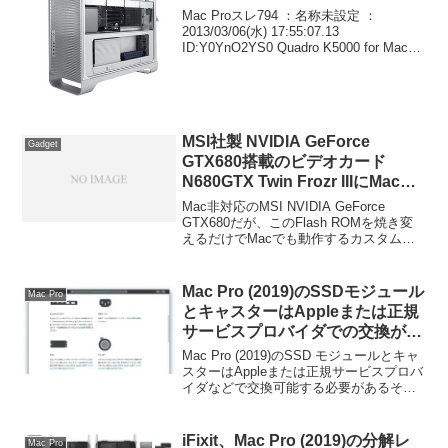
Mac Proスレ794 ：名称未設定 ：
2013/03/06(水) 17:55:07.13
ID:Y0YnO2YS0 Quadro K5000 for Mac発
売きた 【新製品情報】先ほどプロフェッ
ショナル向けグラフィックスボード
NVI...
MSI社製 NVIDIA GeForce
Gadget
GTX680搭載のビデオカード
N680GTX Twin Frozr IIIにMac用
ROMを焼いてベンチマークとっ
Mac非対応のMSI NVIDIA GeForce
てみた
GTX680だが、このFlash ROMを焼き変
えるだけでMacでも動作するカスタム
ROMが公開されたそうです。以下は実際
にやってみた人のレビューまとめ。
Mac Pro (2019)のSSDモジュール
Mac Pro
とキャスターはAppleまたは正規
サービスプロバイダでの交換が必
要。
Mac Pro (2019)のSSD モジュールとキャ
スターはAppleまたは正規サービスプロバ
イダなどで交換可能する必要があるそう
です。詳細は以下から。
iFixit、Mac Pro (2019)の分解レ
Mac Pro