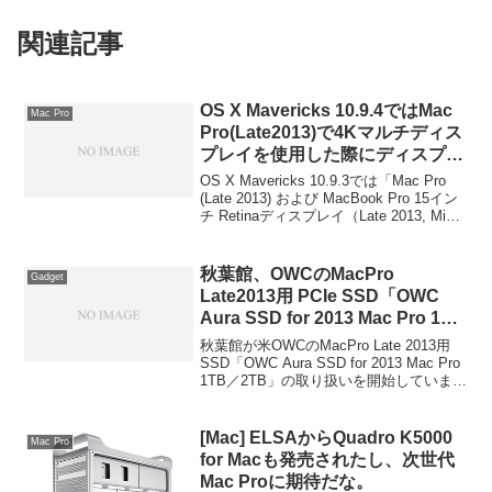
関連記事
OS X Mavericks 10.9.4ではMac
Mac Pro
Pro(Late2013)で4Kマルチディス
プレイを使用した際にディスプレ
イが映らなくなる不具合が修正。
OS X Mavericks 10.9.3では「Mac Pro
(Late 2013) および MacBook Pro 15イン
チ Retinaディスプレイ（Late 2013, Mid
2012）での 4K ディスプレイサポートが
向上」しHiDPIがサポートされましたが、
Mac Pro (Late 2013)で4Kマルチディスプ
秋葉館、OWCのMacPro
Gadget
レイを使用した際、2nd, 3rdモニタが映ら
Late2013用 PCIe SSD「OWC
ないなどの不具合が起こっていましたが
Aura SSD for 2013 Mac Pro 1TB
OS X Mavericks 10.9.4ではこの問題が修
／2TB」の取り扱いを開始。
正されているようです。詳細は以下か
秋葉館が米OWCのMacPro Late 2013用
ら。
SSD「OWC Aura SSD for 2013 Mac Pro
1TB／2TB」の取り扱いを開始していま
す。詳細は以下から。
[Mac] ELSAからQuadro K5000
Mac Pro
for Macも発売されたし、次世代
Mac Proに期待だな。