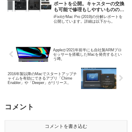
ポートを公開。キャスターの交換
も可能で修理もしやすいものの
SSDは独自仕様。
iFixitがMac Pro (2019)の分解レポートを
公開しています。詳細は以下から。
Appleが2021年前半にも自社製ARMプロ
セッサーを搭載したMacを発売するとい
う噂。
2016年製以降のMacでスタートアップチ
ャイムを有効にできるアプリ「Chime
Enabler」や「Deeper」がリリース。
コメント
コメントを書き込む