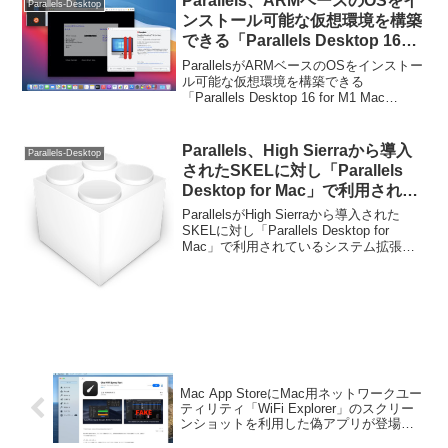
Parallels、ARMベースのOSをイ
Parallels-Desktop
ンストール可能な仮想環境を構築
できる「Parallels Desktop 16
for M1 Mac Technical Preview」
ParallelsがARMベースのOSをインストー
を公開。ARM版Windows 10も仮
ル可能な仮想環境を構築できる
「Parallels Desktop 16 for M1 Mac
想化可能。
Technical Preview」を公開しています。
詳細は以下から。
Parallels、High Sierraから導入
Parallels-Desktop
されたSKELに対し「Parallels
Desktop for Mac」で利用されて
いるシステム拡張を説明。
ParallelsがHigh Sierraから導入された
SKELに対し「Parallels Desktop for
Mac」で利用されているシステム拡張を
説明しています。詳細は以下から。
Mac App StoreにMac用ネットワークユー
ティリティ「WiFi Explorer」のスクリー
ンショットを利用した偽アプリが登場し
てるので注意を。