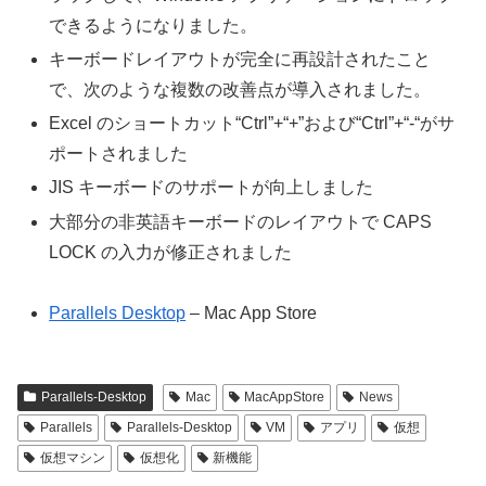
できるようになりました。
キーボードレイアウトが完全に再設計されたこと
で、次のような複数の改善点が導入されました。
Excel のショートカット“Ctrl”+“+”および“Ctrl”+“-“がサ
ポートされました
JIS キーボードのサポートが向上しました
大部分の非英語キーボードのレイアウトで CAPS
LOCK の入力が修正されました
Parallels Desktop
– Mac App Store
Parallels-Desktop
Mac
MacAppStore
News
Parallels
Parallels-Desktop
VM
アプリ
仮想
仮想マシン
仮想化
新機能