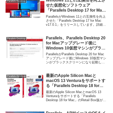
Windows 11との互換性を向上さ
Parallels-Desktop
せた仮想化ソフトウェア
「Parallels Desktop 17 for Mac
v17.0.1」アップデートがリリー
ParallelsがWindows 11との互換性を向上
ス。
させた「Parallels Desktop 17 for Mac
v17.0.1」をリリースしています。詳細は
以下から。
Parallels、Parallels Desktop 20
Parallels-Desktop
for Macアップグレード後に
Windows 10仮想マシンがブラッ
クスクリーンになり起動しない問
ParallelsがParallels Desktop 20 for Mac
題があるとしてサポートページを
アップグレード後にWindows 10仮想マシ
ンがブラックスクリーンになり起動しな
公開。
い問題があるとしてサポートページを公
開しています。詳細は以下から。
最新のApple Silicon Macと
Parallels-Desktop
macOS 13 Venturaをサポートす
る「Parallels Desktop 18 for
Mac」のRetail Box版が9月2日よ
最新のApple Silicon MacとmacOS 13
り発売開始。
Venturaをサポートする「Parallels
Desktop 18 for Mac」のRetail Box版が09
月02日より発売されます。詳細は以下か
ら。