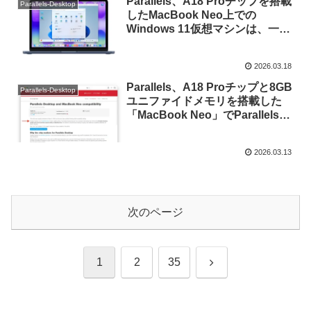
Parallels、A18 Proチップを搭載
Parallels-Desktop
したMacBook Neo上での
Windows 11仮想マシンは、一般
的なオフィスアプリやWebアプリ
などの用途では最適に利用できる
2026.03.18
もののCADや3Dレンダリング、
グラフィック負荷の高いアプリは
Parallels、A18 Proチップと8GB
Parallels-Desktop
非推奨。
ユニファイドメモリを搭載した
「MacBook Neo」でParallels
Desktopと仮想マシンが安定して
動作することを確認したと発表。
2026.03.13
次のページ
次
1
2
35
へ