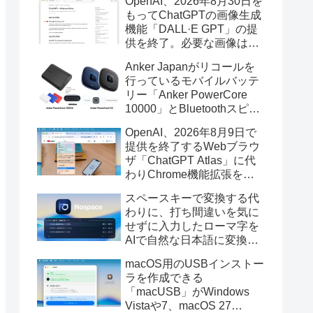
OpenAI、2026年8月30日を
もってChatGPTの画像生成
機能「DALL·E GPT」の提
供を終了。必要な画像は期
限までにダウンロードを。
Anker Japanがリコールを
行っているモバイルバッテ
リー「Anker PowerCore
10000」とBluetoothスピー
カー「PowerConf S3」で周
OpenAI、2026年8月9日で
辺を焼損する火災が6月に3
提供を終了するWebブラウ
件発生していたそうなので
ザ「ChatGPT Atlas」に代
注意を。
わりChrome機能拡張をア
ップデートし、YouTube動
スペースキーで変換する代
画の質問やAsk ChatGPT機
わりに、打ち間違いを気に
能を追加。
せずに入力したローマ字を
AIで自然な日本語に変換し
てくれるMac用の日本語入
macOS用のUSBインストー
力アプリ「Nospace」がリ
ラを作成できる
リース。
「macUSB」がWindows
Vistaや7、macOS 27