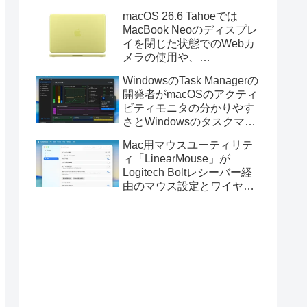
Golden GateのUSBインス
macOS 26.6 Tahoeでは
トーラの作成に対応。
MacBook Neoのディスプレ
イを閉じた状態でのWebカ
メラの使用や、
Finder/Apple Configuratorを
WindowsのTask Managerの
利用しMacBook Neoを復元
開発者がmacOSのアクティ
する際の安定性が向上。
ビティモニタの分かりやす
さとWindowsのタスクマネ
ージャの詳細さを合わせた
Mac用マウスユーティリテ
Mac用システムモニタアプ
ィ「LinearMouse」が
リ「Task Manager TMOG」
Logitech Boltレシーバー経
のBeta版を公開。
由のマウス設定とワイヤレ
ス版のELECOM HUGEトラ
ックボールに対応。