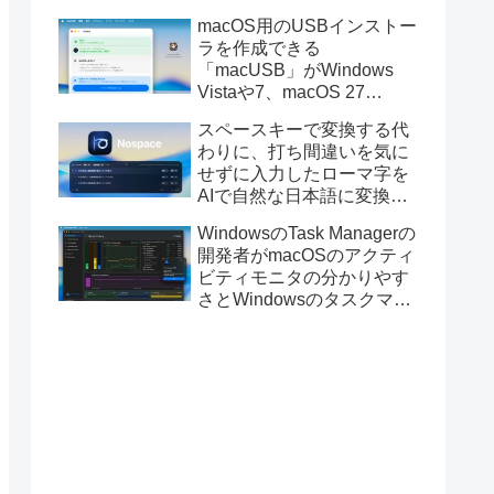
と発表。
macOS用のUSBインストー
ラを作成できる
「macUSB」がWindows
Vistaや7、macOS 27
Golden GateのUSBインス
スペースキーで変換する代
トーラの作成に対応。
わりに、打ち間違いを気に
せずに入力したローマ字を
AIで自然な日本語に変換し
てくれるMac用の日本語入
WindowsのTask Managerの
力アプリ「Nospace」がリ
開発者がmacOSのアクティ
リース。
ビティモニタの分かりやす
さとWindowsのタスクマネ
ージャの詳細さを合わせた
Mac用システムモニタアプ
リ「Task Manager TMOG」
のBeta版を公開。