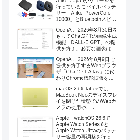
Anker Japanがリコールを
行っているモバイルバッテ
リー「Anker PowerCore
10000」とBluetoothスピー
カー「PowerConf S3」で周
OpenAI、2026年8月30日を
辺を焼損する火災が6月に3
もってChatGPTの画像生成
件発生していたそうなので
機能「DALL·E GPT」の提
注意を。
供を終了。必要な画像は期
限までにダウンロードを。
OpenAI、2026年8月9日で
提供を終了するWebブラウ
ザ「ChatGPT Atlas」に代
わりChrome機能拡張をア
ップデートし、YouTube動
macOS 26.6 Tahoeでは
画の質問やAsk ChatGPT機
MacBook Neoのディスプレ
能を追加。
イを閉じた状態でのWebカ
メラの使用や、
Finder/Apple Configuratorを
Apple、watchOS 26.6で
利用しMacBook Neoを復元
Apple Watch Series 8と
する際の安定性が向上。
Apple Watch Ultraのバッテ
リー容量の再調整を行った