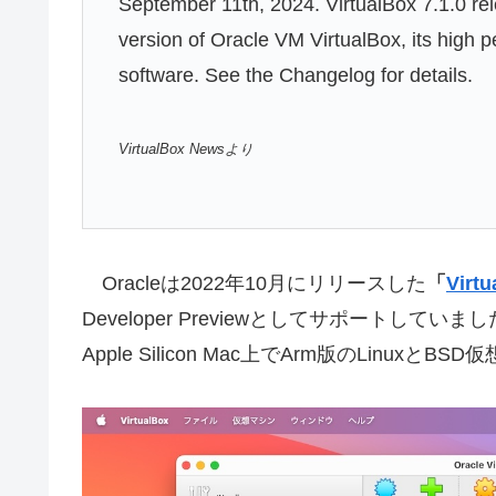
September 11th, 2024. VirtualBox 7.1.0 rel
version of Oracle VM VirtualBox, its high p
software. See the Changelog for details.
VirtualBox Newsより
Oracleは2022年10月にリリースした
「
Virtu
Developer Previewとしてサポートしていました
Apple Silicon Mac上でArm版のLin