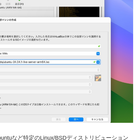
MacでもUbuntuなど特定のLinux/BSDディストリビューション