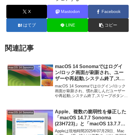
X
Mastodon
Facebook
はてブ
LINE
コピー
関連記事
macOS 14 Sonomaではログイ
macOS 14 Sonoma
ン/ロック画面が刷新され、ユー
ザーや再起動,システム終了,スリ
ープボタンが再配置されているの
macOS 14 Sonomaではログイン/ロック
で注意を。
画面が刷新され、慣れ親しんだユーザー
や再起動,システム終了,スリープボタンの
位置が分かりづらくなっています。詳細
は以下から。
Apple、複数の脆弱性を修正した
macOS 14 Sonoma
「macOS 14.7.7 Sonoma
(23H723)」と「macOS 13.7.7
Ventura (22H722)」をリリース。
Appleは現地時間2025年07月29日、Mac