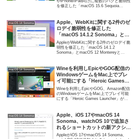
やiPhone/iPad向けに複数のバグと脆弱性
を修正した「macOS 15.6 Sequoia
(24G84)」および「 iOS/iPadOS 18.6
(22G86)」をリリースしましたが、現在も
セキュリティサポートを続けている古い
Apple、WebKitに関する2件のゼ
macOS 14 Sonoma
Mac向けにも「macOS 14.7.7 Sonoma
ロデイ脆弱性を修正した
(23H723)」および「macOS 13.7.7
「macOS 14.1.2 Sonoma」と
Ventura (22H722)」をリリースしていま
macOS 12 MontereyとmacOS
す。
AppleがWebKitに関する2件のゼロデイ脆
13 Ventura向けに「Safari
弱性を修正した「macOS 14.1.2
Sonoma」とmacOS 12 Montereyと
17.1.2」をリリース。
macOS 13 Ventura向けに「Safari
17.1.2」をリリースしています。詳細は
以...
Wineを利用しEpicやGOG配信の
macOS 14 Sonoma
WindowsゲームをMac上でプレ
イ可能にする「Heroic Games
Launcher」が、AppleのGPTKを
Wineを利用しEpicやGOG、Amazon配信
サポートしDirect 12ゲームの起動
のWindowsゲームをMac上でプレイ可能
にする「Heroic Games Launcher」が、
が可能に。
AppleのGaming Port Toolkitをサポートし
Direct 11/12ゲー...
Apple、iOS 17やmacOS 14
macOS 14 Sonoma
Sonoma、watchOS 10で追加さ
れるショートカットの新アクショ
ンを公開。macOSではTime
AppleがiOS 17やmacOS 14 Sonoma、