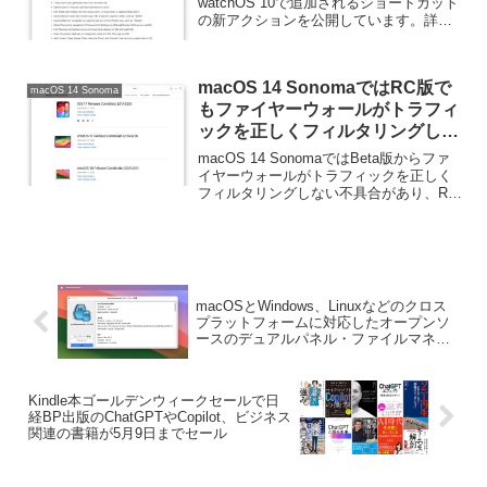
Machineの操作やウィンドウの移
watchOS 10で追加されるショートカット
の新アクションを公開しています。詳細
動などが可能に。
は以下から。
macOS 14 SonomaではRC版で
macOS 14 Sonoma
もファイヤーウォールがトラフィ
ックを正しくフィルタリングしな
い不具合があり、VPNや仮想化ア
macOS 14 SonomaではBeta版からファ
プリが影響を受けているので注意
イヤーウォールがトラフィックを正しく
フィルタリングしない不具合があり、RC
を。
版でも修正されずVPNや仮想化アプリが
影響を受けているそうです。詳細は以下
から。
macOSとWindows、Linuxなどのクロス
プラットフォームに対応したオープンソ
ースのデュアルパネル・ファイルマネー
ジャー「muCommander」にApple Silicon
用のAArch64 Buildが追加。
Kindle本ゴールデンウィークセールで日
経BP出版のChatGPTやCopilot、ビジネス
関連の書籍が5月9日までセール