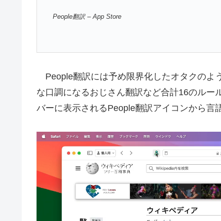
People翻訳 – App Store
People翻訳には予め限界化したオタクの
な口調になるおじさん翻訳など合計16のルールがセ
バーに表示されるPeople翻訳アイコンから
動
画
プ
レ
ー
ヤ