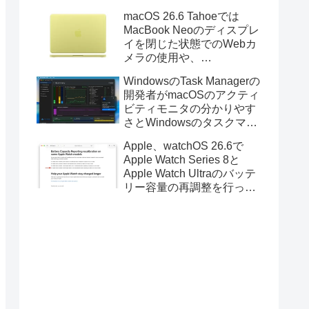
Golden GateのUSBインス
macOS 26.6 Tahoeでは
トーラの作成に対応。
MacBook Neoのディスプレ
イを閉じた状態でのWebカ
メラの使用や、
Finder/Apple Configuratorを
WindowsのTask Managerの
利用しMacBook Neoを復元
開発者がmacOSのアクティ
する際の安定性が向上。
ビティモニタの分かりやす
さとWindowsのタスクマネ
ージャの詳細さを合わせた
Apple、watchOS 26.6で
Mac用システムモニタアプ
Apple Watch Series 8と
リ「Task Manager TMOG」
Apple Watch Ultraのバッテ
のBeta版を公開。
リー容量の再調整を行った
と発表。