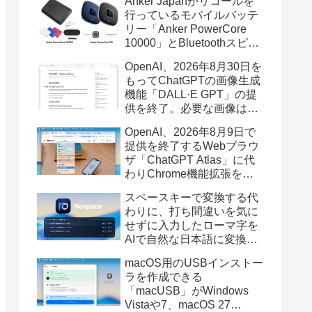
Anker Japanがリコールを
行っているモバイルバッテ
リー「Anker PowerCore
10000」とBluetoothスピー
カー「PowerConf S3」で周
OpenAI、2026年8月30日を
辺を焼損する火災が6月に3
もってChatGPTの画像生成
件発生していたそうなので
機能「DALL·E GPT」の提
注意を。
供を終了。必要な画像は期
限までにダウンロードを。
OpenAI、2026年8月9日で
提供を終了するWebブラウ
ザ「ChatGPT Atlas」に代
わりChrome機能拡張をア
ップデートし、YouTube動
スペースキーで変換する代
画の質問やAsk ChatGPT機
わりに、打ち間違いを気に
能を追加。
せずに入力したローマ字を
AIで自然な日本語に変換し
てくれるMac用の日本語入
macOS用のUSBインストー
力アプリ「Nospace」がリ
ラを作成できる
リース。
「macUSB」がWindows
Vistaや7、macOS 27