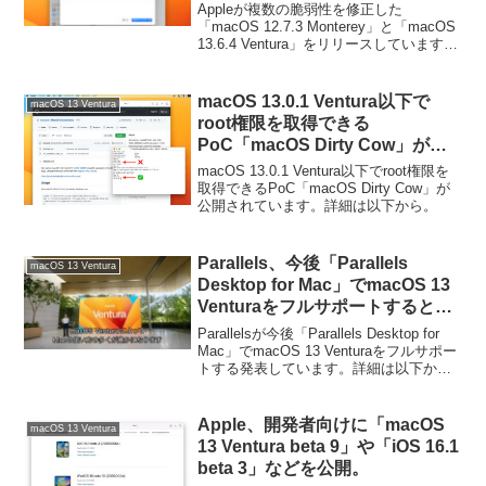
リース。
Appleが複数の脆弱性を修正した
「macOS 12.7.3 Monterey」と「macOS
13.6.4 Ventura」をリリースしています。
詳細は以下から。
macOS 13.0.1 Ventura以下で
macOS 13 Ventura
root権限を取得できる
PoC「macOS Dirty Cow」が公
開される。
macOS 13.0.1 Ventura以下でroot権限を
取得できるPoC「macOS Dirty Cow」が
公開されています。詳細は以下から。
Parallels、今後「Parallels
macOS 13 Ventura
Desktop for Mac」でmacOS 13
Venturaをフルサポートすると発
表。
Parallelsが今後「Parallels Desktop for
Mac」でmacOS 13 Venturaをフルサポー
トする発表しています。詳細は以下か
ら。
Apple、開発者向けに「macOS
macOS 13 Ventura
13 Ventura beta 9」や「iOS 16.1
beta 3」などを公開。