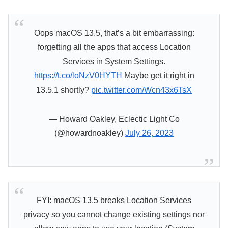
Oops macOS 13.5, that’s a bit embarrassing:
forgetting all the apps that access Location
Services in System Settings.
https://t.co/loNzV0HYTH
Maybe get it right in
13.5.1 shortly?
pic.twitter.com/Wcn43x6TsX
— Howard Oakley, Eclectic Light Co
(@howardnoakley)
July 26, 2023
FYI: macOS 13.5 breaks Location Services
privacy so you cannot change existing settings nor