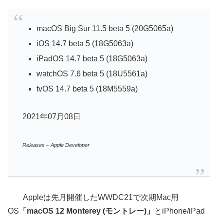
macOS Big Sur 11.5 beta 5 (20G5065a)
iOS 14.7 beta 5 (18G5063a)
iPadOS 14.7 beta 5 (18G5063a)
watchOS 7.6 beta 5 (18U5561a)
tvOS 14.7 beta 5 (18M5559a)
2021年07月08日
Releases – Apple Developer
Appleは先月開催したWWDC21で次期Mac用
OS
「macOS 12 Monterey (モントレー)」
とiPhone/iPad