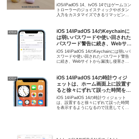
ズできるリマッピング機能が利用
iOS/iPadOS 14、tvOS 14ではゲームコン
可能に。
トローラーのジョイスティックやボタン
入力をカスタマイズできるリマッピング
機能が利用可能になるそうです。詳細は
以下から。
iOS 14/iPadOS 14のKeychainに
iOS14
は弱いパスワードや使い回された
パスワード警告に続き、Webサイ
トから漏洩し侵害されたパスワー
iOS 14/iPadOS 14のKeychainには弱いパ
ドを検出・通知する機能が導入。
スワードや使い回されたパスワード警告
に続き、Webサイトから漏洩し侵害され
たパスワードを検出・通知する機能が導
入されています。詳細は以下から。
iOS 14/iPadOS 14の時計ウィジ
iOS14
ェットは、ホーム画面上に設置す
ると徐々にずれて誤った時間を表
示するようになるので注意を。
iOS 14/iPadOS 14の時計ウィジェット
は、設置すると徐々にずれて誤った時間
を表示するようになるので注意してくだ
さい。詳細は以下から。