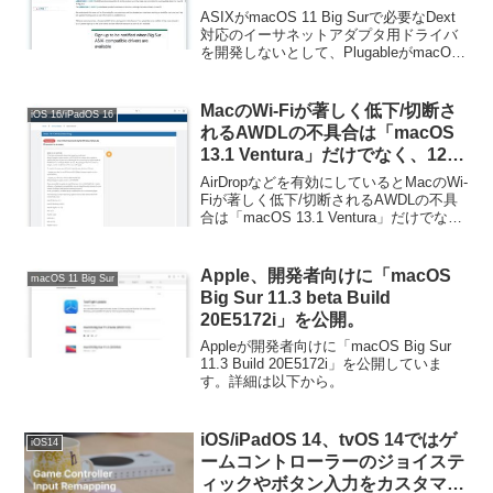
て、PlugableがmacOS非対応と
ASIXがmacOS 11 Big Surで必要なDext
すると発表。
対応のイーサネットアダプタ用ドライバ
を開発しないとして、PlugableがmacOS
非対応とすると発表しています。詳細は
以下から。
MacのWi-Fiが著しく低下/切断さ
iOS 16/iPadOS 16
れるAWDLの不具合は「macOS
13.1 Ventura」だけでなく、12月
リリースのmacOS Montereyや
AirDropなどを有効にしているとMacのWi-
Big Sur、iOS 16/15アップデート
Fiが著しく低下/切断されるAWDLの不具
合は「macOS 13.1 Ventura」だけでな
で広く修正されたもよう。
く、2022年12月リリースのMontereyや
Big Sur、iOS 16/15アップデートで...
Apple、開発者向けに「macOS
macOS 11 Big Sur
Big Sur 11.3 beta Build
20E5172i」を公開。
Appleが開発者向けに「macOS Big Sur
11.3 Build 20E5172i」を公開していま
す。詳細は以下から。
iOS/iPadOS 14、tvOS 14ではゲ
iOS14
ームコントローラーのジョイステ
ィックやボタン入力をカスタマイ