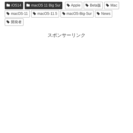
iOS14
macOS 11 Big Sur
Apple
Beta版
Mac
macOS-11
macOS-11.5
macOS-Big-Sur
News
開発者
スポンサーリンク