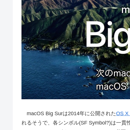
macOS Big Surは2014年に公開された
OS X 
れるそうで、各シンボル(SF Symbol?)