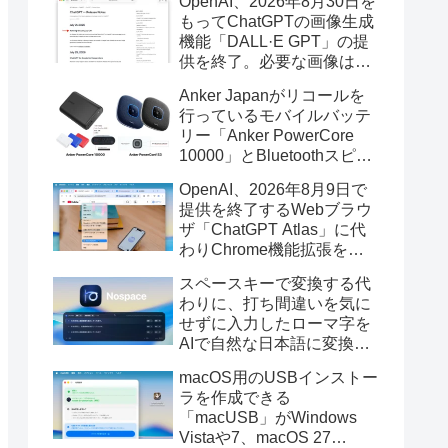
OpenAI、2026年8月30日を
もってChatGPTの画像生成
機能「DALL·E GPT」の提
供を終了。必要な画像は期
限までにダウンロードを。
Anker Japanがリコールを
行っているモバイルバッテ
リー「Anker PowerCore
10000」とBluetoothスピー
カー「PowerConf S3」で周
OpenAI、2026年8月9日で
辺を焼損する火災が6月に3
提供を終了するWebブラウ
件発生していたそうなので
ザ「ChatGPT Atlas」に代
注意を。
わりChrome機能拡張をア
ップデートし、YouTube動
スペースキーで変換する代
画の質問やAsk ChatGPT機
わりに、打ち間違いを気に
能を追加。
せずに入力したローマ字を
AIで自然な日本語に変換し
てくれるMac用の日本語入
macOS用のUSBインストー
力アプリ「Nospace」がリ
ラを作成できる
リース。
「macUSB」がWindows
Vistaや7、macOS 27