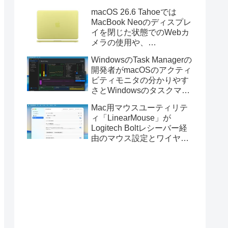
Golden GateのUSBインス
macOS 26.6 Tahoeでは
トーラの作成に対応。
MacBook Neoのディスプレ
イを閉じた状態でのWebカ
メラの使用や、
Finder/Apple Configuratorを
WindowsのTask Managerの
利用しMacBook Neoを復元
開発者がmacOSのアクティ
する際の安定性が向上。
ビティモニタの分かりやす
さとWindowsのタスクマネ
ージャの詳細さを合わせた
Mac用マウスユーティリテ
Mac用システムモニタアプ
ィ「LinearMouse」が
リ「Task Manager TMOG」
Logitech Boltレシーバー経
のBeta版を公開。
由のマウス設定とワイヤレ
ス版のELECOM HUGEトラ
ックボールに対応。