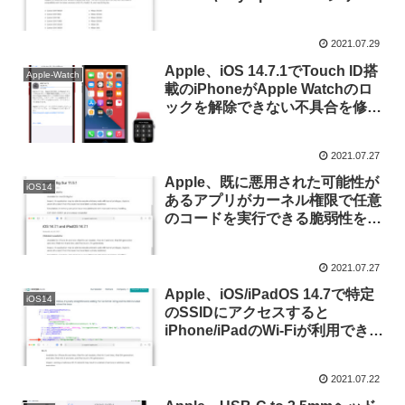
などのRAWフォーマットをネイ
ティブサポート。
2021.07.29
Apple、iOS 14.7.1でTouch ID搭
Apple-Watch
載のiPhoneがApple Watchのロ
ックを解除できない不具合を修
正。
2021.07.27
Apple、既に悪用された可能性が
iOS14
あるアプリがカーネル権限で任意
のコードを実行できる脆弱性を修
正した「macOS Big Sur
11.5.1」および「iOS/iPadOS
2021.07.27
14.7.1」をリリース。
Apple、iOS/iPadOS 14.7で特定
iOS14
のSSIDにアクセスすると
iPhone/iPadのWi-Fiが利用できな
くなるゼロデイ脆弱性を修正。
2021.07.22