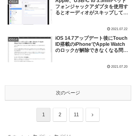
Apple、USB-C to 3.5mmヘッド
iOS14
フォンジャックアダプタを使用す
るとオーディオがスキップしてし
まう不具合などを修正した
「iPadOS 14.7」を正式にリリー
2021.07.22
ス。
iOS 14.7アップデート後にTouch
iOS14
ID搭載のiPhoneでApple Watch
のロックが解除できなくなる問題
あるとして、Appleが今後のソフ
トウェア・アップデートで修正す
2021.07.20
ると発表。
次のページ
次
1
2
11
へ