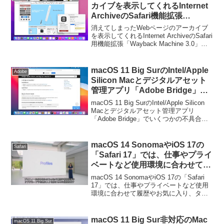
カイブを表示してくれるInternet
ArchiveのSafari機能拡張
「Wayback Machine 3.0」がリリ
消えてしまったWebページのアーカイブ
ース。
を表示してくれるInternet ArchiveのSafari
用機能拡張「Wayback Machine 3.0」ア
ップデートがリリースます。詳細は以下
から。
macOS 11 Big SurのIntel/Apple
Adobe
Silicon Macとデジタルアセット
管理アプリ「Adobe Bridge」で
いくつかの不具合が確認されてい
macOS 11 Big SurのIntel/Apple Silicon
るとしてAdobeとAppleが調査
Macとデジタルアセット管理アプリ
「Adobe Bridge」でいくつかの不具合が
中。
確認されているとしてAdobeとAppleが調
査中しているそうです。詳細は以下か
ら。
macOS 14 SonomaやiOS 17の
Safari
「Safari 17」では、仕事やプライ
ベートなど使用環境に合わせて履
歴やお気に入り、タブグループ、
macOS 14 SonomaやiOS 17の「Safari
クッキーなどのWebデータを切り
17」では、仕事やプライベートなど使用
環境に合わせて履歴やお気に入り、タブ
替えられるプロフィール機能が利
グループ、クッキーなどのWebデータを
用可能に。
切り替えられるプロフィール機能が利用
可能になるそうです。詳細は以下...
macOS 11 Big Sur非対応のMac
macOS 11 Big Sur