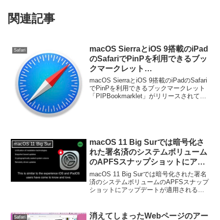
関連記事
macOS SierraとiOS 9搭載のiPad
Safari
のSafariでPinPを利用できるブッ
クマークレット
「PIPBookmarklet」がリリー
macOS SierraとiOS 9搭載のiPadのSafari
ス。
でPinPを利用できるブックマークレット
「PIPBookmarklet」がリリースされてい
ます。詳細は以下から。
macOS 11 Big Surでは暗号化さ
macOS 11 Big Sur
れた署名済のシステムボリューム
のAPFSスナップショットにアッ
プデートが適用されるため、より
macOS 11 Big Surでは暗号化された署名
セキュアで高速なソフトウェア・
済のシステムボリュームのAPFSスナップ
ショットにアップデートが適用されるた
アップデートが可能に。
め、よりセキュアで高速なソフトウェ
ア・アップデートが可能になるそうで
す。詳細は以下から。
消えてしまったWebページのアー
Safari