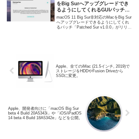
をBig Surへアップグレードでき
るようにしてくれるGUIパッチツ
ール「Patched Sur v1.0.0」がリ
macOS 11 Big Sur非対応のMacをBig Sur
リース。
へアップグレードできるようにしてくれ
るパッチ「Patched Sur v1.0.0」がリリー
スされています。詳細は以下から。
Apple、全てのiMac (21.5インチ, 2019)で
ストレージをHDDやFusion Driveから
SSDに変更。
Apple、開発者向けに「macOS Big Sur
beta 4 Build 20A5343i」や「iOS/iPadOS
14 beta 4 Build 18A5342e」などを公開。