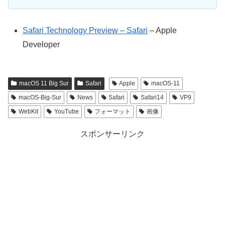
Safari Technology Preview – Safari
– Apple
Developer
macOS 11 Big Sur
Safari
Apple
macOS-11
macOS-Big-Sur
News
Safari
Safari14
VP9
WebKit
YouTube
フォーマット
画像
スポンサーリンク