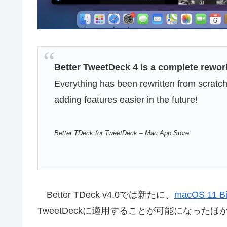
Better TweetDeck 4 is a complete rework
Everything has been rewritten from scratch
adding features easier in the future!
Better TDeck for TweetDeck – Mac App Store
Better TDeck v4.0では新たに、
macOS 11 Bi
TweetDeckに適用することが可能になったほ