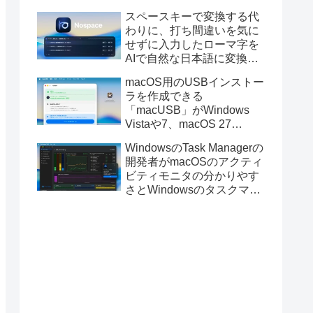
と発表。
スペースキーで変換する代
わりに、打ち間違いを気に
せずに入力したローマ字を
AIで自然な日本語に変換し
てくれるMac用の日本語入
macOS用のUSBインストー
力アプリ「Nospace」がリ
ラを作成できる
リース。
「macUSB」がWindows
Vistaや7、macOS 27
Golden GateのUSBインス
WindowsのTask Managerの
トーラの作成に対応。
開発者がmacOSのアクティ
ビティモニタの分かりやす
さとWindowsのタスクマネ
ージャの詳細さを合わせた
Mac用システムモニタアプ
リ「Task Manager TMOG」
のBeta版を公開。