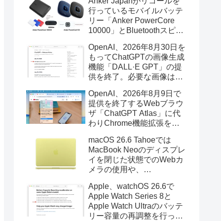
Anker Japanがリコールを
行っているモバイルバッテ
リー「Anker PowerCore
10000」とBluetoothスピー
カー「PowerConf S3」で周
OpenAI、2026年8月30日を
辺を焼損する火災が6月に3
もってChatGPTの画像生成
件発生していたそうなので
機能「DALL·E GPT」の提
注意を。
供を終了。必要な画像は期
限までにダウンロードを。
OpenAI、2026年8月9日で
提供を終了するWebブラウ
ザ「ChatGPT Atlas」に代
わりChrome機能拡張をア
ップデートし、YouTube動
macOS 26.6 Tahoeでは
画の質問やAsk ChatGPT機
MacBook Neoのディスプレ
能を追加。
イを閉じた状態でのWebカ
メラの使用や、
Finder/Apple Configuratorを
Apple、watchOS 26.6で
利用しMacBook Neoを復元
Apple Watch Series 8と
する際の安定性が向上。
Apple Watch Ultraのバッテ
リー容量の再調整を行った