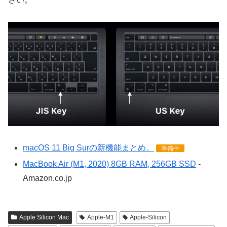
macOS 11 Big Surの新機能まとめ。
準備中
MacBook Air (M1, 2020) 8GB RAM, 256GB SSD
-
Amazon.co.jp
Apple Silicon Mac
Apple-M1
Apple-Silicon