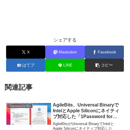
シェアする
X
Mastodon
Facebook
はてブ
LINE
コピー
関連記事
AgileBits、Universal Binaryで
1Password-for-Mac
IntelとApple Siliconにネイティ
ブ対応した「1Password for
Mac」のBeta版を公開。
AgileBitsがUniversal BinaryでIntelと
Apple Siliconにネイティブ対応した