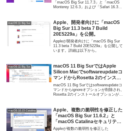
「macOS Big Sur 11.7.3」と「macOS
Monterey 12.6.3」および「Safari 16.3」
をリリースしています。詳細は以下か
ら。
Apple、開発者向けに「macOS
macOS 11 Big Sur
Big Sur 11.3 beta 7 Build
20E5229a」を公開。
Appleが開発者向けに「macOS Big Sur
11.3 beta 7 Build 20E5229a」を公開して
います。詳細は以下から。
macOS 11 Big SurではApple
macOS 11 Big Sur
Silicon Macでsoftwareupdateコ
マンドからRosetta 2のインスト
ールが可能になり、ignoreオプシ
macOS 11 Big Surではsoftwareupdateコ
ョンが廃止。
マンドからignoreオプションが削除され、
Rosetta 2のインストールオプションが追
加されています。詳細は以下から。
Apple、複数の脆弱性を修正した
macOS 10.15 Catalina
「macOS Big Sur 11.6.2」と
「macOS Catalinaセキュリティ
アップデート2021-008」をリリ
Appleが複数の脆弱性を修正した