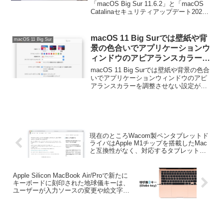
ース。
「macOS Big Sur 11.6.2」と「macOS
Catalinaセキュリティアップデート2021-
008」をリリースしています。詳細は以下
から。
macOS 11 Big Surでは壁紙や背
macOS 11 Big Sur
景の色合いでアプリケーションウ
ィンドウのアピアランスカラーを
調整させない設定が可能に。
macOS 11 Big Surでは壁紙や背景の色合
いでアプリケーションウィンドウのアピ
アランスカラーを調整させない設定が可
能になりました。詳細は以下から。
現在のところWacom製ペンタブレットド
ライバはApple M1チップを搭載したMac
と互換性がなく、対応するタブレットド
ライバを開発中。
Apple Silicon MacBook Air/Proで新たに
キーボードに刻印された地球儀キーは、
ユーザーが入力ソースの変更や絵文字の
表示、音声入力の開始などのアクション
を割り当てることが可能に。