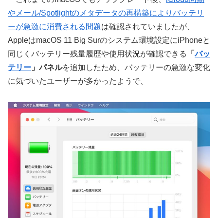
やメール/Spotlightのメタデータの再構築によりバッテリ
ーが急激に消費される問題
は確認されていましたが、
AppleはmacOS 11 Big Surのシステム環境設定にiPhoneと
同じくバッテリー残量履歴や使用状況が確認できる
「
バッ
テリー
」パネル
を追加したため、バッテリーの急激な変化
に気づいたユーザーが多かったようで、