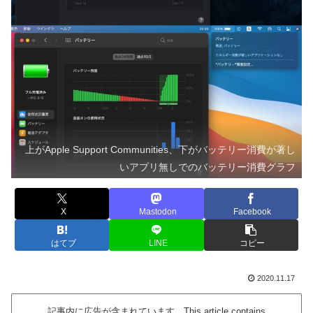
上がApple Support Communities、下がバッテリー消費が著し
いアプリ無しでのバッテリー消費グラフ
X
Mastodon
Facebook
はてブ
LINE
コピー
2020.11.17
記事内に広告が含まれています。This article contains