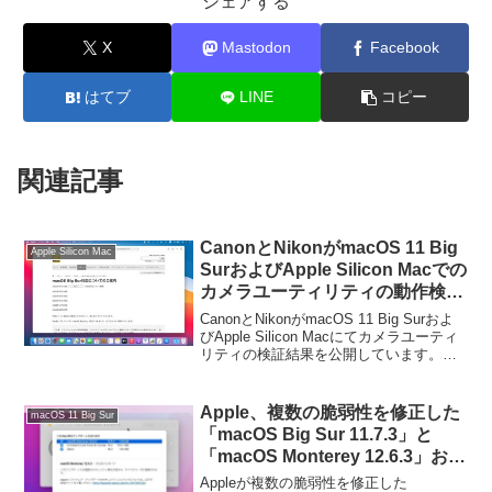
シェアする
X
Mastodon
Facebook
はてブ
LINE
コピー
関連記事
CanonとNikonがmacOS 11 Big
Apple Silicon Mac
SurおよびApple Silicon Macでの
カメラユーティリティの動作検証
結果を公開。
CanonとNikonがmacOS 11 Big Surおよ
びApple Silicon Macにてカメラユーティ
リティの検証結果を公開しています。詳
細は以下から。
Apple、複数の脆弱性を修正した
macOS 11 Big Sur
「macOS Big Sur 11.7.3」と
「macOS Monterey 12.6.3」およ
び「Safari 16.3」をリリース。
Appleが複数の脆弱性を修正した