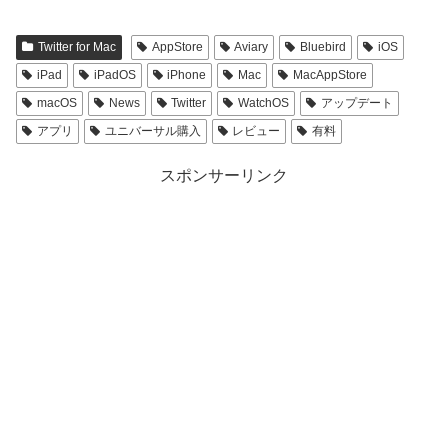
Twitter for Mac
AppStore
Aviary
Bluebird
iOS
iPad
iPadOS
iPhone
Mac
MacAppStore
macOS
News
Twitter
WatchOS
アップデート
アプリ
ユニバーサル購入
レビュー
有料
スポンサーリンク