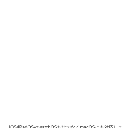
iOS/iPadOSやwatchOSだけでなくmacOSにも対応しユ