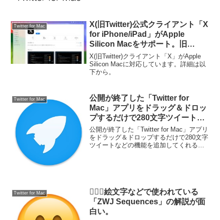
X(旧Twitter)公式クライアント「X
Twitter for Mac
for iPhone/iPad」がApple
Silicon Macをサポート。旧
「Twitter for Mac」アプリは配信
X(旧Twitter)クライアント「X」がApple
が終了。
Silicon Macに対応しています。詳細は以
下から。
公開が終了した「Twitter for
Twitter for Mac
Mac」アプリをドラッグ＆ドロッ
プするだけで280文字ツイートな
どの機能を追加してくれる
公開が終了した「Twitter for Mac」アプリ
「LauncherX」が公開。
をドラッグ＆ドロップするだけで280文字
ツイートなどの機能を追加してくれる
「LauncherX」が公開されています。詳
細は以下から。
👩‍❤️‍👩絵文字などで使われている
Twitter for Mac
「ZWJ Sequences」の解説が面
白い。