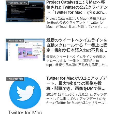
Project CatalystによりMacへ移
TouchBar&TouchID
植されたTwitterの公式クライアン
ト「Twitter for Mac」がTouch
Barに対応。
Project CatalystによりMacへ移植された
Twitterの公式クライアント「Twitter for
Mac」がTouch Barに対応しています。詳
細は以下から。
最新のツイートへタイムラインを
Twitter for Mac
自動スクロールする「一番上に固
定」機能や日本語入力の不具合を
修正した「Twitter for Mac
最新のツイートへタイムラインを自動ス
v8.17」がリリース。
クロールする「一番上に固定(Pin to
top)」機能や日本語の不具合を修正した
「Twitter for Mac v8.17」アップデートが
リリースされています。詳細は以下か
ら。
Twitter for Macがv3.1にアップデ
Twitter for Mac
ート。最大4枚までの画像を投
稿・閲覧でき、画像をDMで個人
的に共有可能に。
2013年 12月にv3.0（v3.0.1）にアップデ
ートして以来しばらくアップデートのな
かったTwitter for Macがv3.1をリリースし
ています。詳細は以下から。