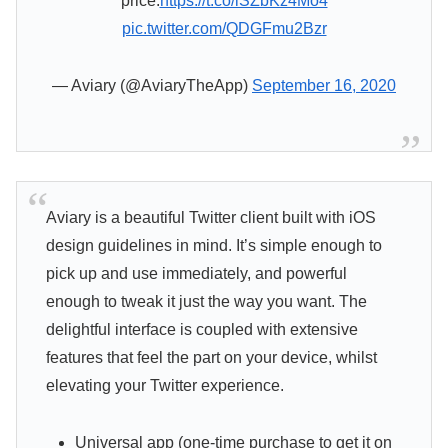
price.
https://t.co/iSZbKz4Mo4
pic.twitter.com/QDGFmu2Bzr
— Aviary (@AviaryTheApp)
September 16, 2020
Aviary is a beautiful Twitter client built with iOS
design guidelines in mind. It’s simple enough to
pick up and use immediately, and powerful
enough to tweak it just the way you want. The
delightful interface is coupled with extensive
features that feel the part on your device, whilst
elevating your Twitter experience.
Universal app (one-time purchase to get it on