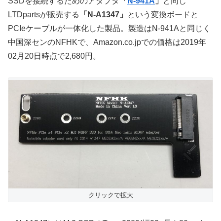
SSDを接続するためのアダプタ
「
N-941A
」
と同じ
LTDpartsが販売する
「N-A1347」
という変換ボードと
PCIeケーブルが一体化した製品。製造はN-941Aと同じく
中国深センのNFHKで、Amazon.co.jpでの価格は2019年
02月20日時点で2,680円。
クリックで拡大