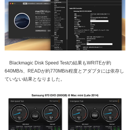
Blackmagic Disk Speed Testの結果もWRITEが約
640MB/s、READが約770MB/s程度とアダプタには依存し
ていない結果となりました。