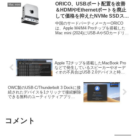
ORICO、USBポート配置を改善
Mac mini
＆HDMIやEthernetポートを廃止
して価格を抑えたNVMe SSDスロ
ット付きのMac mini (2024)用縦
中国のサードパーティメーカーORICO
置きスタンド「ORICO MiniDock
は、Apple M4/M4 Proチップを搭載した
Mac mini (2024)にUSB-AやSDカードリー
VSE」を発売。
ダーを同説できる6-in-1の縦置きスタンド
「ORICO MiniDock VSE」を新たに発売
しています。
Apple T2チップを搭載したMacBook Pro
などで発生しているスピーカーやオーデ
ィオの不具合はUSB 2.0デバイスと時間
同期プロセスが関係しているもよう。
OWC製のUSB-C/Thunderbolt 3 Dockに接
続されたデバイスを1クリックで接続解除
できる無料のユーティリティアプリ
「OWC Dock Ejector for Mac/Win」が公
開。
コメント