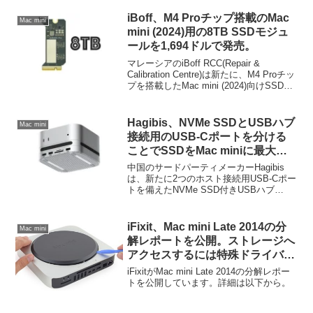
ージ「Mini Mate」を11月28日に発売する
と発表しています。
iBoff、M4 Proチップ搭載のMac
Mac mini
mini (2024)用の8TB SSDモジュ
ールを1,694ドルで発売。
マレーシアのiBoff RCC(Repair &
Calibration Centre)は新たに、M4 Proチッ
プを搭載したMac mini (2024)向けSSDモ
ジュール「xNAND4 Pro」の容量8TBモデ
ルを発売しています。
Hagibis、NVMe SSDとUSBハブ
Mac mini
接続用のUSB-Cポートを分ける
ことでSSDをMac miniに最大
40Gbpsで接続できる「Hagibis
中国のサードパーティメーカーHagibis
Mac mini M4 Hub with 40Gbps
は、新たに2つのホスト接続用USB-Cポー
トを備えたNVMe SSD付きUSBハブ
M.2 SSD Enclosure (MC650)」
「Hagibis Mac mini M4 Hub with 40Gbps
を発売。
M.2 SSD Enclosure & Dustproof Stand
(MC650)」を発売しています。
iFixit、Mac mini Late 2014の分
Mac mini
解レポートを公開。ストレージへ
アクセスするには特殊ドライバー
が必要。
iFixitがMac mini Late 2014の分解レポー
トを公開しています。詳細は以下から。