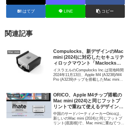
はてブ
LINE
コピー
関連記事
Compulocks、新デザインのMac
Mac mini
mini (2024)に対応したセキュリテ
ィロックマウント「Maclocks
Mac mini M4 2024 Security
イスラエルのCompulocks Inc.は現地時間
Mount with Lock Head」を発
2024年11月13日、Apple M4 (A3238)/M4
Pro (A3239)チップを搭載したMac mini
売。
(2024)対応のセキュリティロックマウン
ト「Maclocks Mac mini M4 2024
Security Mount with Lock Head
ORICO、Apple M4チップ搭載の
Mac mini
(SKU:MMEN24)」を12月に発売すると発
Mac mini (2024)と同じフットプ
表しています。
リントで重ねて使えるデザインの
Thunderbolt/USB4ストレージ
中国のサードパーティメーカーOricoは、
「Mini Mate」を発売。
新しいのMac mini (2024)と同じフットプ
リント(底面積)で、Mac miniに重ねてつか
えるデザインのThunderbolt/USB4ストレ