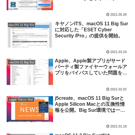
2021.05.28
キヤノンITS、macOS 11 Big Sur
macOS 11 Big Sur
に対応した「ESET Cyber
Security /Pro」の提供を開始。
2021.03.24
Apple、Apple製アプリがサード
macOS 11 Big Sur
パーティ製ファイヤーウォールア
プリをバイパスしていた問題を
macOS 11.2 Big Surで修正。
2021.02.02
j5create、macOS 11 Big Surと
Apple Silicon Mac
Apple Silicon Macとの互換性情
報を公開。Big Sur環境では一部
のDockやアダプターのLANポー
トが利用できず。
2021.01.18