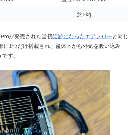
約5kg
 Proが発売された当初
話題になったエアフロー
と同じ
ァンが上部に1つだけ搭載され、筺体下から外気を吸い込み
うです。