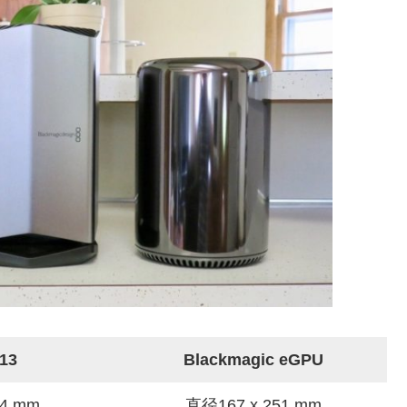
013
Blackmagic eGPU
4.4 mm
直径167 x 251 mm