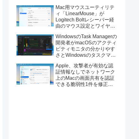
Golden GateのUSBインス
Mac用マウスユーティリテ
トーラの作成に対応。
ィ「LinearMouse」が
Logitech Boltレシーバー経
由のマウス設定とワイヤレ
ス版のELECOM HUGEトラ
WindowsのTask Managerの
ックボールに対応。
開発者がmacOSのアクティ
ビティモニタの分かりやす
さとWindowsのタスクマネ
ージャの詳細さを合わせた
Apple、攻撃者が有効な認
Mac用システムモニタアプ
証情報なしでネットワーク
リ「Task Manager TMOG」
上のMacの画面共有を認証
のBeta版を公開。
できる脆弱性1件を修正し
た「macOS Tahoe 26.6.1」
や「macOS Sequoia
15.7.9/Sonoma 14.8.9」を
リリース。