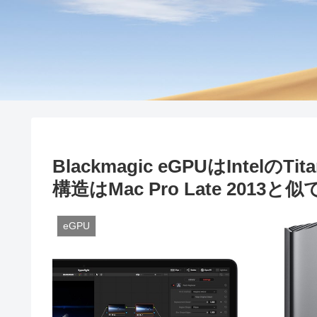
Blackmagic eGPUはIntel
構造はMac Pro Late 2013と
eGPU