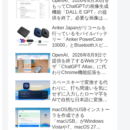
OpenAI、2026年8月30日を
もってChatGPTの画像生成
機能「DALL·E GPT」の提
供を終了。必要な画像は期
限までにダウンロードを。
Anker Japanがリコールを
行っているモバイルバッテ
リー「Anker PowerCore
10000」とBluetoothスピー
カー「PowerConf S3」で周
OpenAI、2026年8月9日で
辺を焼損する火災が6月に3
提供を終了するWebブラウ
件発生していたそうなので
ザ「ChatGPT Atlas」に代
注意を。
わりChrome機能拡張をア
ップデートし、YouTube動
スペースキーで変換する代
画の質問やAsk ChatGPT機
わりに、打ち間違いを気に
能を追加。
せずに入力したローマ字を
AIで自然な日本語に変換し
てくれるMac用の日本語入
macOS用のUSBインストー
力アプリ「Nospace」がリ
ラを作成できる
リース。
「macUSB」がWindows
Vistaや7、macOS 27