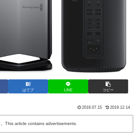
はてブ
LINE
コピー
2018.07.15
2019.12.14
ticle contains advertisements.