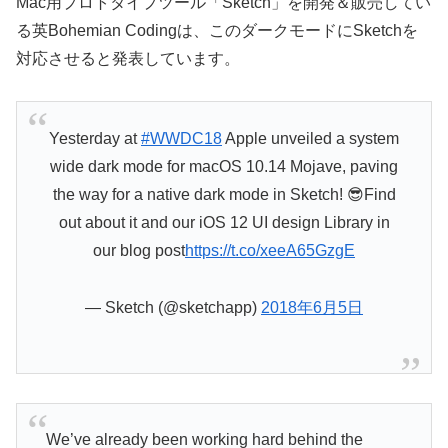
Mac用プロトタイプツール「Sketch」を開発＆販売してい
る英Bohemian Codingは、このダークモードにSketchを
対応させると発表しています。
Yesterday at
#WWDC18
Apple unveiled a system
wide dark mode for macOS 10.14 Mojave, paving
the way for a native dark mode in Sketch! 😎Find
out about it and our iOS 12 UI design Library in
our blog post
https://t.co/xeeA65GzgE
— Sketch (@sketchapp)
2018年6月5日
We’ve already been working hard behind the