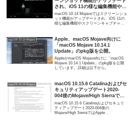
ーンショット機能がアップデート
され、iOS 11の様な編集機能やス
クリーンキャプチャが可能に。
macOS 10.14 Mojaveではスクリーンショ
ット機能がアップデートされ、iOS 11の
様な編集機能やスクリーンキャプチャが
可能になるそうです。詳細は以下から。
Apple、macOS Mojave向けに
macOS 10.14 Mojave
「macOS Mojave 10.14.1
Update」のpkg版を公開。
AppleがmacOS Mojave向けに「macOS
Mojave 10.14.1 Update」のpkg版を公開
しています。詳細は以下から。
macOS 10.15.6 Catalinaおよびセ
macOS 10.14 Mojave
キュリティアップデート2020-
004後のMojave/High Sierraでは
Apple School/Business
macOS 10.15.6 Catalinaおよびセキュリ
Managerに登録されたMacで再び
ティアップデート2020-004後の
Mojave/High SierraではApple
アップデート通知を無視する事が
School/Business Managerに登録された
可能に。
Macで再びアップデート通知を無視す...