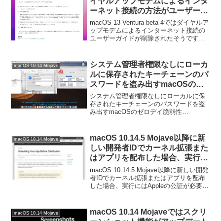
イヤルアップモデムによるインタ
ーネット接続の方法がユーザーガ
イドから削除されたもよう。
macOS 13 Ventura beta 4ではダイヤルア
ップモデムによるインターネット接続の
ユーザーガイドが削除されたそうです。
詳細は以下から。
システム管理者権限なしにローカ
macOS 10.14 Mojave
ルに保存されたキーチェーンのパ
スワードを盗み出すmacOSのゼ
ロデイ脆弱性「KeySteal」につ
システム管理者権限なしにローカルに保
いてAppleがコンタクトを取るも
存されたキーチェーンのパスワードを盗
み出すmacOSのゼロデイ脆弱性
詳細は報告されず。
「KeySteal」についてAppleがコンタクト
を取るも詳細は報告されていないそうで
す。詳細は以下から。
macOS 10.14.5 Mojave以降に新
macOS 10.14 Mojave
しい開発者IDでカーネル拡張また
はアプリを配布した場合、実行に
はAppleの公証が必要に。
macOS 10.14.5 Mojave以降に新しい開発
者IDでカーネル拡張またはアプリを配布
した場合、実行にはAppleの公証が必要に
なるそうです。詳細は以下から。
macOS 10.14 Mojaveではスクリ
macOS 10.14 Mojave