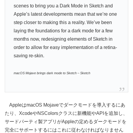
scenes to bring you a Dark Mode in Sketch and
Apple’s latest developments mean that we’re one
step closer to making this a reality. We’ve been
laying the foundations for a dark mode for a few
months now, redesigning elements of Sketch in
order to allow for easy implementation of a retina-
saving re-skin.
macOS Mojave brings dark mode to Sketch – Sketch
AppleはmacOS Mojaveでダークモードを導入するにあ
たり、XcodeやNSColorsクラスに新機能やAPIを追加し、
サードパーティ製アプリがAppleの定めるダークモードを
完全にサポートするにはこれに従わなければなりません