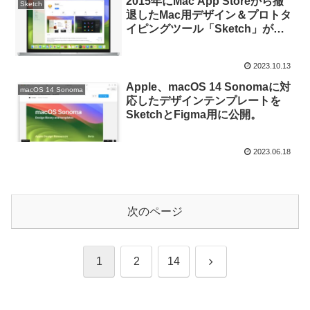
2015年にMac App Storeから撤
Sketch
退したMac用デザイン＆プロトタ
イピングツール「Sketch」が、
再びMac App Storeに登場。
2023.10.13
Apple、macOS 14 Sonomaに対
macOS 14 Sonoma
応したデザインテンプレートを
SketchとFigma用に公開。
2023.06.18
次のページ
次
1
2
14
へ