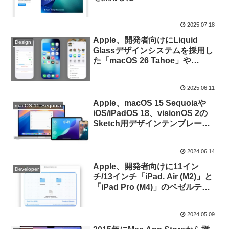
26」のUI KitをFigmaで公開。
2025.07.18
Apple、開発者向けにLiquid
Design
Glassデザインシステムを採用し
た「macOS 26 Tahoe」や
「iOS/iPadOS 26」のSketchデザ
インテンプレートとアイコンテン
2025.06.11
プレートを公開。
Apple、macOS 15 Sequoiaや
macOS 15 Sequoia
iOS/iPadOS 18、visionOS 2の
Sketch用デザインテンプレート
を公開。今後Figmaでの提供も開
始し、Adobe XDでの提供は終
2024.06.14
了。
Apple、開発者向けに11イン
Developer
チ/13インチ「iPad. Air (M2)」と
「iPad Pro (M4)」のベゼルテン
プレートをPhotoshopとPNG、
Sketch形式で公開。
2024.05.09